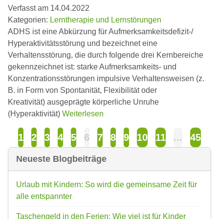
Verfasst am 14.04.2022
Kategorien:
Lerntherapie und Lernstörungen
ADHS ist eine Abkürzung für Aufmerksamkeitsdefizit-/
Hyperaktivitätsstörung und bezeichnet eine
Verhaltensstörung, die durch folgende drei Kernbereiche
gekennzeichnet ist: starke Aufmerksamkeits- und
Konzentrationsstörungen impulsive Verhaltensweisen (z.
B. in Form von Spontanität, Flexibilität oder
Kreativität) ausgeprägte körperliche Unruhe
(Hyperaktivität)
Weiterlesen
1
2
3
4
5
6
7
8
9
10
11
...
45
Neueste Blogbeiträge
Urlaub mit Kindern: So wird die gemeinsame Zeit für
alle entspannter
Taschengeld in den Ferien: Wie viel ist für Kinder