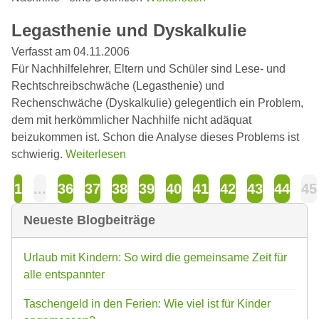
Legasthenie und Dyskalkulie
Verfasst am 04.11.2006
Für Nachhilfelehrer, Eltern und Schüler sind Lese- und
Rechtschreibschwäche (Legasthenie) und
Rechenschwäche (Dyskalkulie) gelegentlich ein Problem,
dem mit herkömmlicher Nachhilfe nicht adäquat
beizukommen ist. Schon die Analyse dieses Problems ist
schwierig.
Weiterlesen
1
...
36
37
38
39
40
41
42
43
44
45
Neueste Blogbeiträge
Urlaub mit Kindern: So wird die gemeinsame Zeit für
alle entspannter
Taschengeld in den Ferien: Wie viel ist für Kinder