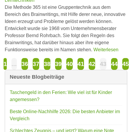
Lerntechniken
Die Methode 365 ist eine Gruppentechnik aus dem
Bereich des Brainwritings, mit Hilfe derer neue, innovative
Ideen erzeugt und Probleme gelöst werden können.
Entwickelt wurde sie 1968 vom Unternehmensberater
Professor Bernd Rohrbach. Sie folgt den Regeln des
Brainwritings, hat darüber hinaus aber ihre eigene
Funktionsweise bereits im Namen stehen.
Weiterlesen
1
...
36
37
38
39
40
41
42
43
44
45
Neueste Blogbeiträge
Taschengeld in den Ferien: Wie viel ist für Kinder
angemessen?
Beste Online-Nachhilfe 2026: Die besten Anbieter im
Vergleich
Schlechtes Zeugnis – und jetzt? Warum eine Note