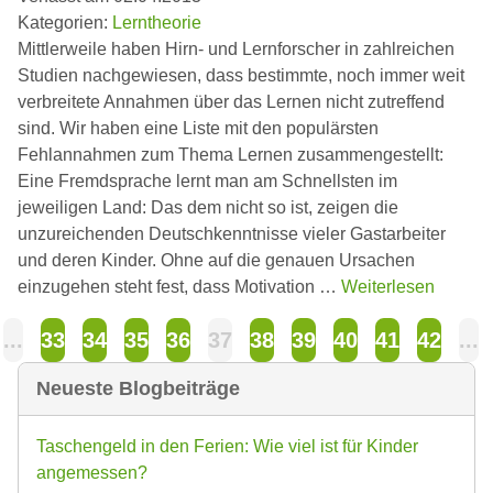
Kategorien:
Lerntheorie
Mittlerweile haben Hirn- und Lernforscher in zahlreichen
Studien nachgewiesen, dass bestimmte, noch immer weit
verbreitete Annahmen über das Lernen nicht zutreffend
sind. Wir haben eine Liste mit den populärsten
Fehlannahmen zum Thema Lernen zusammengestellt:
Eine Fremdsprache lernt man am Schnellsten im
jeweiligen Land: Das dem nicht so ist, zeigen die
unzureichenden Deutschkenntnisse vieler Gastarbeiter
und deren Kinder. Ohne auf die genauen Ursachen
einzugehen steht fest, dass Motivation …
Weiterlesen
...
33
34
35
36
37
38
39
40
41
42
...
Neueste Blogbeiträge
Taschengeld in den Ferien: Wie viel ist für Kinder
angemessen?