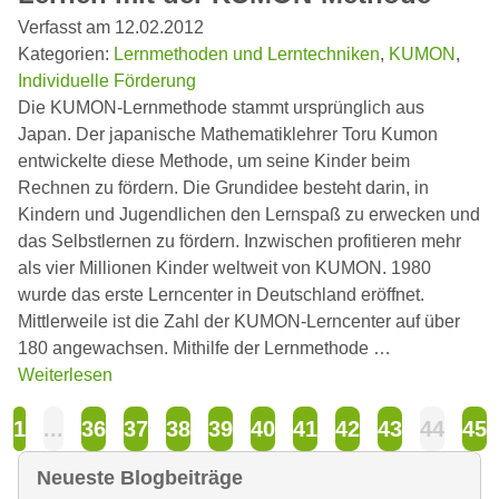
Verfasst am 12.02.2012
Kategorien:
Lernmethoden und Lerntechniken
,
KUMON
,
Individuelle Förderung
Die KUMON-Lernmethode stammt ursprünglich aus
Japan. Der japanische Mathematiklehrer Toru Kumon
entwickelte diese Methode, um seine Kinder beim
Rechnen zu fördern. Die Grundidee besteht darin, in
Kindern und Jugendlichen den Lernspaß zu erwecken und
das Selbstlernen zu fördern. Inzwischen profitieren mehr
als vier Millionen Kinder weltweit von KUMON. 1980
wurde das erste Lerncenter in Deutschland eröffnet.
Mittlerweile ist die Zahl der KUMON-Lerncenter auf über
180 angewachsen. Mithilfe der Lernmethode …
Weiterlesen
1
...
36
37
38
39
40
41
42
43
44
45
Neueste Blogbeiträge