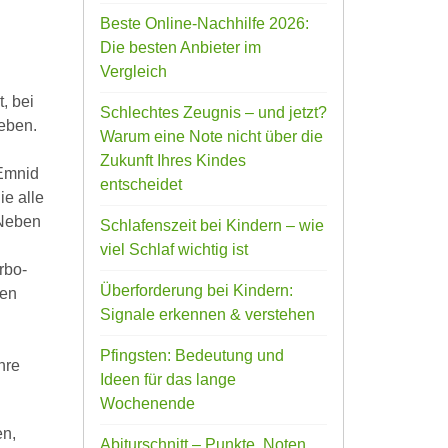
Beste Online-Nachhilfe 2026:
Die besten Anbieter im
Vergleich
, bei
Schlechtes Zeugnis – und jetzt?
geben.
Warum eine Note nicht über die
Zukunft Ihres Kindes
 Emnid
entscheidet
ie alle
 Neben
Schlafenszeit bei Kindern – wie
viel Schlaf wichtig ist
rbo-
Überforderung bei Kindern:
nen
Signale erkennen & verstehen
Pfingsten: Bedeutung und
hre
Ideen für das lange
Wochenende
en,
Abiturschnitt – Punkte, Noten