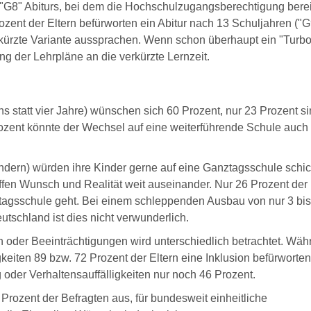
n "G8" Abiturs, bei dem die Hochschulzugangsberechtigung berei
zent der Eltern befürworten ein Abitur nach 13 Schuljahren ("G
erkürzte Variante aussprachen. Wenn schon überhaupt ein "Turbo
g der Lehrpläne an die verkürzte Lernzeit.
 statt vier Jahre) wünschen sich 60 Prozent, nur 23 Prozent si
ozent könnte der Wechsel auf eine weiterführende Schule auch 
ndern) würden ihre Kinder gerne auf eine Ganztagsschule schi
affen Wunsch und Realität weit auseinander. Nur 26 Prozent der 
ztagsschule geht. Bei einem schleppenden Ausbau von nur 3 bis
tschland ist dies nicht verwunderlich.
 oder Beeinträchtigungen wird unterschiedlich betrachtet. Wäh
eiten 89 bzw. 72 Prozent der Eltern eine Inklusion befürworten
 oder Verhaltensauffälligkeiten nur noch 46 Prozent.
Prozent der Befragten aus, für bundesweit einheitliche