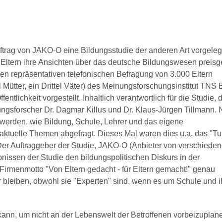
trag von JAKO-O eine Bildungsstudie der anderen Art vorgelegt
rn Eltern ihre Ansichten über das deutsche Bildungswesen preis
en repräsentativen telefonischen Befragung von 3.000 Eltern
el Mütter, ein Drittel Väter) des Meinungsforschungsinstitut TNS
lichkeit vorgestellt. Inhaltlich verantwortlich für die Studie, d
dungsforscher Dr. Dagmar Killus und Dr. Klaus-Jürgen Tillmann.
 werden, wie Bildung, Schule, Lehrer und das eigene
ktuelle Themen abgefragt. Dieses Mal waren dies u.a. das "Tu
 Der Auftraggeber der Studie, JAKO-O (Anbieter von verschiede
nissen der Studie den bildungspolitischen Diskurs in der
irmenmotto "Von Eltern gedacht - für Eltern gemacht!" genau
 bleiben, obwohl sie "Experten" sind, wenn es um Schule und i
kann, um nicht an der Lebenswelt der Betroffenen vorbeizuplan