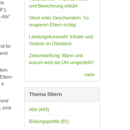
ts
und Berechnung erklärt
9"),
-Abi"
Streit unter Geschwistern: So
reagieren Eltern richtig
Leistungskurswahl: Inhalte und
Vorteile im Überblick
nd für
erst
Zeitumstellung: Wann und
warum wird die Uhr umgestellt?
cken.
mehr
Eltern
 4
Thema filtern
rend
, sind
Alle
(449)
Bildungspolitik
(91)