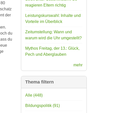
 80
reagieren Eltern richtig
tschatz
ent der
Leistungskurswahl: Inhalte und
Vorteile im Überblick
gen.
Zeitumstellung: Wann und
Doch du
warum wird die Uhr umgestellt?
dass du
heue
Mythos Freitag, der 13.: Glück,
ge
Pech und Aberglauben
mehr
Thema filtern
Alle
(448)
Bildungspolitik
(91)