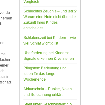
Vergleich
Schlechtes Zeugnis – und jetzt?
vor du
Warum eine Note nicht über die
Erlernen
Zukunft Ihres Kindes
d.
entscheidet
Schlafenszeit bei Kindern – wie
ine
viel Schlaf wichtig ist
Überforderung bei Kindern:
hema
Signale erkennen & verstehen
nfacher
 einer
Pfingsten: Bedeutung und
uch
Ideen für das lange
tes in
Wochenende
tschatz
Abiturschnitt – Punkte, Noten
und Berechnung erklärt
Streit unter Geschwistern: So