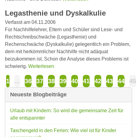
Legasthenie und Dyskalkulie
Verfasst am 04.11.2006
Für Nachhilfelehrer, Eltern und Schüler sind Lese- und
Rechtschreibschwäche (Legasthenie) und
Rechenschwäche (Dyskalkulie) gelegentlich ein Problem,
dem mit herkömmlicher Nachhilfe nicht adäquat
beizukommen ist. Schon die Analyse dieses Problems ist
schwierig.
Weiterlesen
1
...
36
37
38
39
40
41
42
43
44
45
Neueste Blogbeiträge
Urlaub mit Kindern: So wird die gemeinsame Zeit für
alle entspannter
Taschengeld in den Ferien: Wie viel ist für Kinder