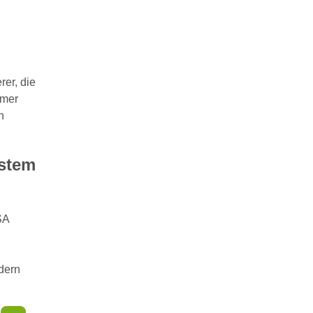
rer, die
mmer
n
ystem
SA
dern