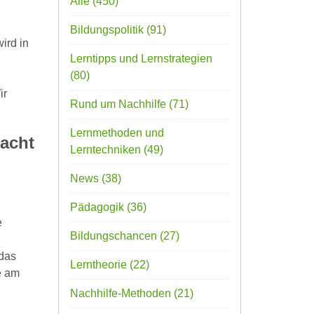
Alle
(450)
Bildungspolitik
(91)
ird in
Lerntipps und Lernstrategien
(80)
ir
Rund um Nachhilfe
(71)
Lernmethoden und
Nacht
Lerntechniken
(49)
News
(38)
Pädagogik
(36)
e
Bildungschancen
(27)
 das
Lerntheorie
(22)
e am
Nachhilfe-Methoden
(21)