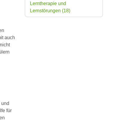
Lerntherapie und
Lernstörungen
(18)
en
it auch
nicht
ülern
r und
fe für
ten