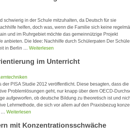
nd schwierig in der Schule mitzuhalten, da Deutsch für sie
achhilfe helfen, doch was, wenn die Familie sich keine regelm
 Main und im Ruhrgebiet möchte das gemeinnützige Projekt
fe anbieten. Die Idee: Nachhilfe durch Schülerpaten Der Schüle
it in Berlin …
Weiterlesen
ientierung im Unterricht
erntechniken
der PISA Studie 2012 veröffentlicht. Diese besagten, dass die
tive Problemlösungen geht, nur knapp über dem OECD-Durchsc
ge aufgeworfen, ob deutsche Bildung zu theoretisch ist und nic
ive Lehrmethode, die sich vor allem auf den Praxisbezug konzen
ir …
Weiterlesen
lern mit Konzentrationsschwäche