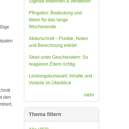
Signale erkennen & verstehen
Pfingsten: Bedeutung und
Ideen für das lange
Wochenende
äßige
Abiturschnitt – Punkte, Noten
rpaten
und Berechnung erklärt
Streit unter Geschwistern: So
reagieren Eltern richtig
Leistungskurswahl: Inhalte und
Vorteile im Überblick
hnitt
mehr
ht den
triert,
Thema filtern