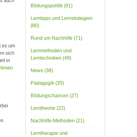
ls auch
Bildungspolitik
(91)
Lerntipps und Lernstrategien
(80)
Rund um Nachhilfe
(71)
t es um
Lernmethoden und
en sich
Lerntechniken
(49)
it in
rlesen
News
(38)
Pädagogik
(35)
Bildungschancen
(27)
rbei
Lerntheorie
(22)
es
Nachhilfe-Methoden
(21)
Lerntherapie und