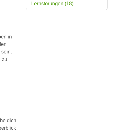
Lernstörungen
(18)
ben in
den
sein.
n zu
che dich
berblick