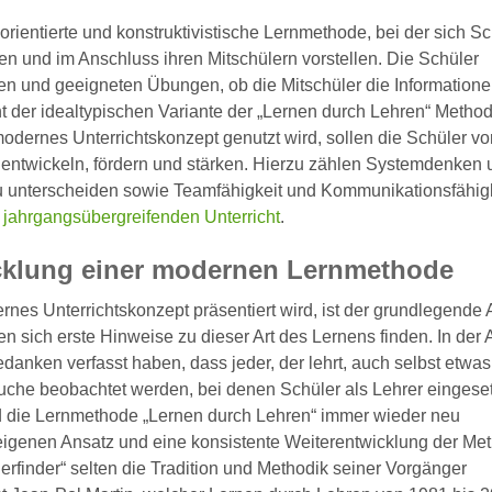
ientierte und konstruktivistische Lernmethode, bei der sich Sc
en und im Anschluss ihren Mitschülern vorstellen. Die Schüler
en und geeigneten Übungen, ob die Mitschüler die Information
t der idealtypischen Variante der „Lernen durch Lehren“ Method
odernes Unterrichtskonzept genutzt wird, sollen die Schüler vo
entwickeln, fördern und stärken. Hierzu zählen Systemdenken 
unterscheiden sowie Teamfähigkeit und Kommunikationsfähigk
n
jahrgangsübergreifenden Unterricht
.
cklung einer modernen Lernmethode
es Unterrichtskonzept präsentiert wird, ist der grundlegende 
en sich erste Hinweise zu dieser Art des Lernens finden. In der 
danken verfasst haben, dass jeder, der lehrt, auch selbst etwas 
uche beobachtet werden, bei denen Schüler als Lehrer eingeset
rd die Lernmethode „Lernen durch Lehren“ immer wieder neu
 eigenen Ansatz und eine konsistente Weiterentwicklung der Me
uerfinder“ selten die Tradition und Methodik seiner Vorgänger