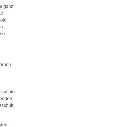
de ganz
ür
folg
en
ese
dernen
esultate
renden
schult,
kten