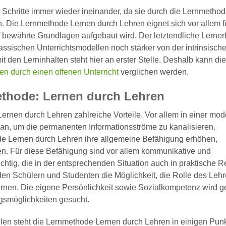
ei Schritte immer wieder ineinander, da sie durch die Lernmetho
. Die Lernmethode Lernen durch Lehren eignet sich vor allem f
 bewährte Grundlagen aufgebaut wird. Der letztendliche Lerner
assischen Unterrichtsmodellen noch stärker von der intrinsisch
it den Lerninhalten steht hier an erster Stelle. Deshalb kann di
n durch einen offenen Unterricht
verglichen werden.
ethode: Lernen durch Lehren
Lernen durch Lehren zahlreiche Vorteile. Vor allem in einer mo
e an, um die permanenten Informationsströme zu kanalisieren.
e Lernen durch Lehren ihre allgemeine Befähigung erhöhen,
n. Für diese Befähigung sind vor allem kommunikative und
tig, die in der entsprechenden Situation auch in praktische R
 den Schülern und Studenten die Möglichkeit, die Rolle des Leh
rnen. Die eigene Persönlichkeit sowie Sozialkompetenz wird ge
ngsmöglichkeiten gesucht.
ilen steht die Lernmethode Lernen durch Lehren in einigen Pun