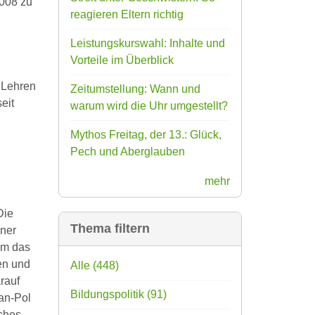
2008 zu
reagieren Eltern richtig
Leistungskurswahl: Inhalte und
Vorteile im Überblick
h Lehren
Zeitumstellung: Wann und
eit
warum wird die Uhr umgestellt?
Mythos Freitag, der 13.: Glück,
Pech und Aberglauben
mehr
Die
Thema filtern
iner
um das
len und
Alle
(448)
rauf
Bildungspolitik
(91)
ean-Pol
lches