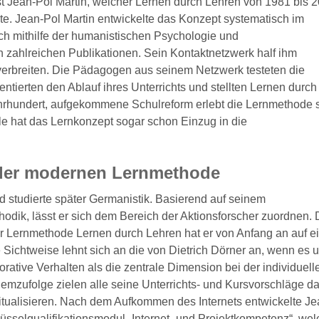
ist Jean-Pol Martin, welcher Lernen durch Lehren von 1981 bis 
. Jean-Pol Martin entwickelte das Konzept systematisch im
sch mithilfe der humanistischen Psychologie und
 zahlreichen Publikationen. Sein Kontaktnetzwerk half ihm
 verbreiten. Die Pädagogen aus seinem Netzwerk testeten die
tierten den Ablauf ihres Unterrichts und stellten Lernen durc
Jahrhundert, aufgekommene Schulreform erlebt die Lernmethode s
le hat das Lernkonzept sogar schon Einzug in die
 der modernen Lernmethode
 studierte später Germanistik. Basierend auf seinem
dik, lässt er sich dem Bereich der Aktionsforscher zuordnen. 
 Lernmethode Lernen durch Lehren hat er von Anfang an auf e
 Sichtweise lehnt sich an die von Dietrich Dörner an, wenn es 
orative Verhalten als die zentrale Dimension bei der individuel
mzufolge zielen alle seine Unterrichts- und Kursvorschläge da
bitualisieren. Nach dem Aufkommen des Internets entwickelte J
sselqualifikationsmodul „Internet- und Projektkompetenz“, we