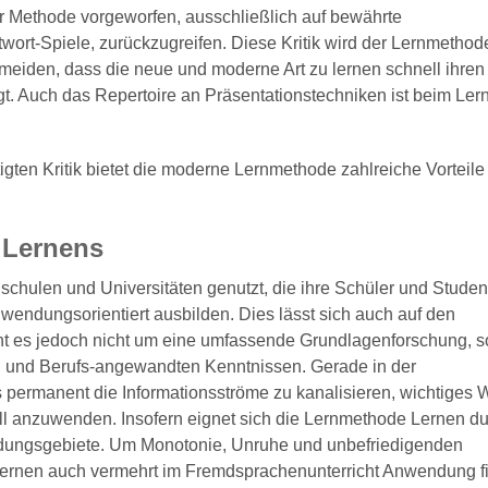
ser Methode vorgeworfen, ausschließlich auf bewährte
wort-Spiele, zurückzugreifen. Diese Kritik wird der Lernmethode
ermeiden, dass die neue und moderne Art zu lernen schnell ihren
gt. Auch das Repertoire an Präsentationstechniken ist beim Ler
tigten Kritik bietet die moderne Lernmethode zahlreiche Vorteile
 Lernens
chulen und Universitäten genutzt, die ihre Schüler und Studen
wendungsorientiert ausbilden. Dies lässt sich auch auf den
t es jedoch nicht um eine umfassende Grundlagenforschung, 
en und Berufs-angewandten Kenntnissen. Gerade in der
es permanent die Informationsströme zu kanalisieren, wichtiges 
voll anzuwenden. Insofern eignet sich die Lernmethode Lernen d
dungsgebiete. Um Monotonie, Unruhe und unbefriedigenden
Lernen auch vermehrt im Fremdsprachenunterricht Anwendung f