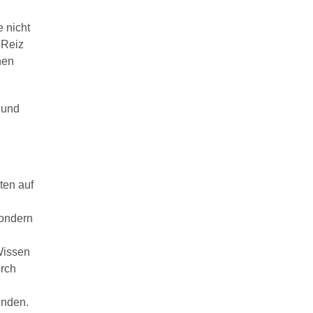
 nicht
 Reiz
nen
 und
ten auf
sondern
Wissen
urch
inden.