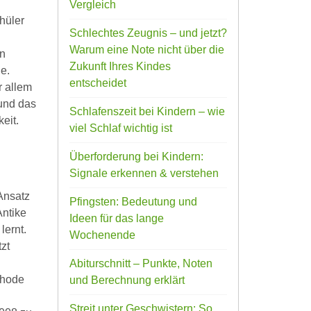
Vergleich
hüler
Schlechtes Zeugnis – und jetzt?
Warum eine Note nicht über die
en
Zukunft Ihres Kindes
e.
entscheidet
r allem
und das
Schlafenszeit bei Kindern – wie
eit.
viel Schlaf wichtig ist
Überforderung bei Kindern:
Signale erkennen & verstehen
Ansatz
Pfingsten: Bedeutung und
Antike
Ideen für das lange
lernt.
Wochenende
zt
Abiturschnitt – Punkte, Noten
thode
und Berechnung erklärt
Streit unter Geschwistern: So