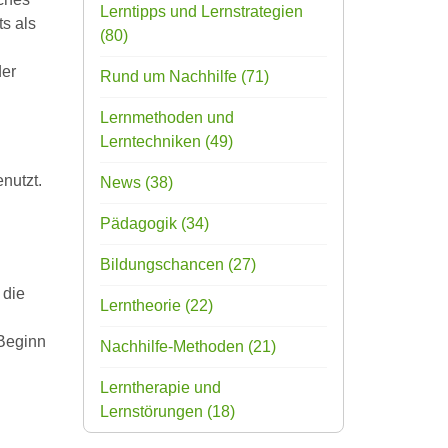
Lerntipps und Lernstrategien
s als
(80)
der
Rund um Nachhilfe
(71)
Lernmethoden und
Lerntechniken
(49)
nutzt.
News
(38)
Pädagogik
(34)
Bildungschancen
(27)
 die
Lerntheorie
(22)
 Beginn
Nachhilfe-Methoden
(21)
Lerntherapie und
Lernstörungen
(18)