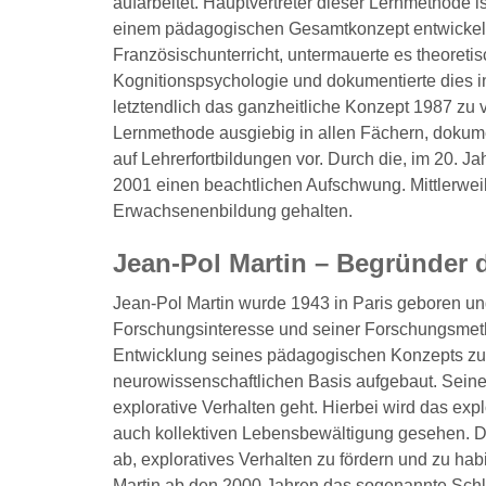
aufarbeitet. Hauptvertreter dieser Lernmethode 
einem pädagogischen Gesamtkonzept entwickelte
Französischunterricht, untermauerte es theoreti
Kognitionspsychologie und dokumentierte dies in
letztendlich das ganzheitliche Konzept 1987 zu
Lernmethode ausgiebig in allen Fächern, dokumen
auf Lehrerfortbildungen vor. Durch die, im 20. 
2001 einen beachtlichen Aufschwung. Mittlerwei
Erwachsenenbildung gehalten.
Jean-Pol Martin – Begründer
Jean-Pol Martin wurde 1943 in Paris geboren und
Forschungsinteresse und seiner Forschungsmetho
Entwicklung seines pädagogischen Konzepts zur
neurowissenschaftlichen Basis aufgebaut. Seine
explorative Verhalten geht. Hierbei wird das expl
auch kollektiven Lebensbewältigung gesehen. De
ab, exploratives Verhalten zu fördern und zu ha
Martin ab den 2000 Jahren das sogenannte Schlü