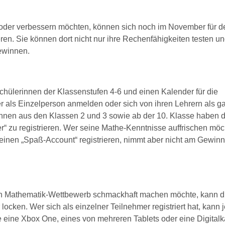
n oder verbessern möchten, können sich noch im November für d
eren. Sie können dort nicht nur ihre Rechenfähigkeiten testen u
ewinnen.
Schülerinnen der Klassenstufen 4-6 und einen Kalender für die
r als Einzelperson anmelden oder sich von ihren Lehrern als g
rinnen aus den Klassen 2 und 3 sowie ab der 10. Klasse haben d
ter“ zu registrieren. Wer seine Mathe-Kenntnisse auffrischen möc
r einen „Spaß-Account“ registrieren, nimmt aber nicht am Gewinn
en Mathematik-Wettbewerb schmackhaft machen möchte, kann d
locken. Wer sich als einzelner Teilnehmer registriert hat, kann 
e eine Xbox One, eines von mehreren Tablets oder eine Digital