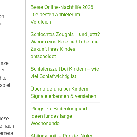
Beste Online-Nachhilfe 2026:
Die besten Anbieter im
en
Vergleich
nd
Schlechtes Zeugnis – und jetzt?
Warum eine Note nicht über die
Zukunft Ihres Kindes
entscheidet
anze
Schlafenszeit bei Kindern – wie
ie
viel Schlaf wichtig ist
hte,
spiel
Überforderung bei Kindern:
Signale erkennen & verstehen
Pfingsten: Bedeutung und
Ideen für das lange
iese
Wochenende
je nach
kamera
Abiturschnitt – Punkte, Noten