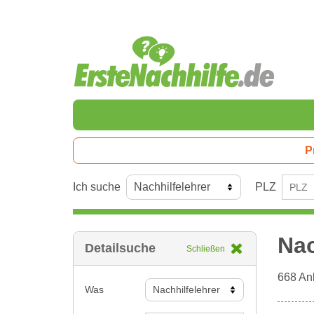
P
Ich suche
PLZ
Nac
Detailsuche
Schließen
668
Anb
Was