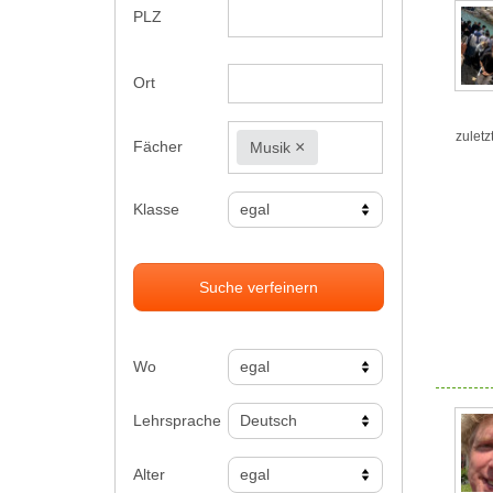
PLZ
Ort
zuletz
×
Fächer
Musik
Klasse
Suche verfeinern
Wo
Lehrsprache
Alter