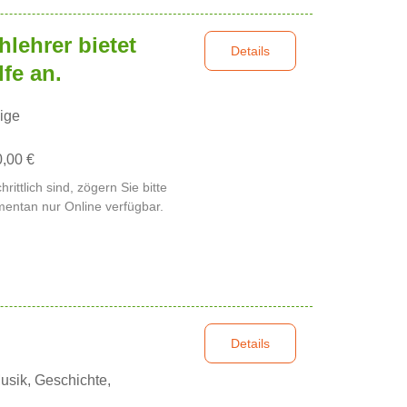
lehrer bietet
Details
lfe an.
ige
0,00 €
rittlich sind, zögern Sie bitte
mentan nur Online verfügbar.
Details
usik, Geschichte,