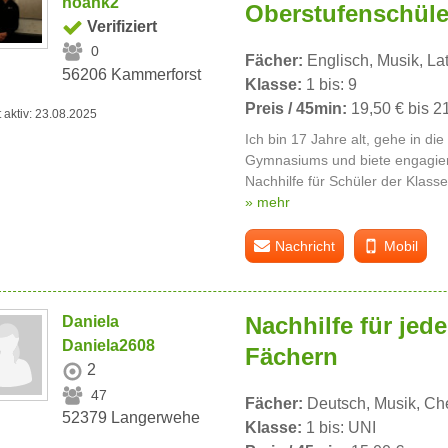
noahk2
Oberstufenschüler
Verifiziert
0
Fächer:
Englisch, Musik, La
56206 Kammerforst
Klasse:
1 bis: 9
Preis / 45min:
19,50 € bis 2
t aktiv: 23.08.2025
Ich bin 17 Jahre alt, gehe in die
Gymnasiums und biete engagier
Nachhilfe für Schüler der Klassen
» mehr
Nachricht
Mobil
Nachhilfe für jede
Daniela
Daniela2608
Fächern
2
47
Fächer:
Deutsch, Musik, Che
52379 Langerwehe
Klasse:
1 bis: UNI