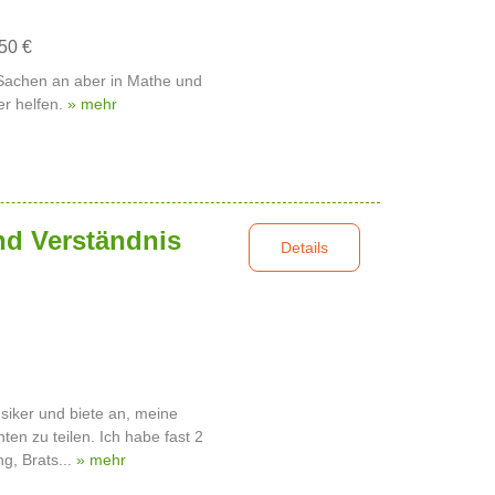
,50 €
e Sachen an aber in Mathe und
er helfen.
» mehr
d Verständnis
Details
usiker und biete an, meine
ten zu teilen. Ich habe fast 2
g, Brats...
» mehr