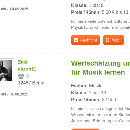
Klasse:
1 bis: 9
t aktiv: 04.09.2025
Preis / 45min:
5,00 € bis 13
Ich biete viele unterschiedlich
Physik kann ich leider nicht weit
Nachricht
Mobil
Wertschätzung un
Zaki
akzoh11
für Musik lernen
0
12487 Berlin
Fächer:
Musik
Klasse:
1 bis: 13
t aktiv: 30.08.2025
Preis / 45min:
22,50 €
Ich bin klassisch ausgebildet M
Wissen mit interessierten Studen
Jahrzehnte Erfahrung mit Gesan