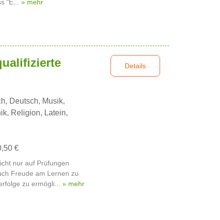
s "E...
» mehr
ualifizierte
Details
h, Deutsch, Musik,
k, Religion, Latein,
0,50 €
nicht nur auf Prüfungen
auch Freude am Lernen zu
erfolge zu ermögli...
» mehr