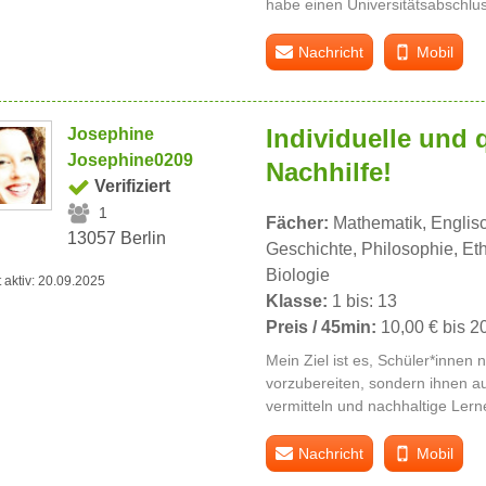
habe einen Universitätsabschlus
Nachricht
Mobil
Individuelle und q
Josephine
Josephine0209
Nachhilfe!
Verifiziert
1
Fächer:
Mathematik, Englisc
13057 Berlin
Geschichte, Philosophie, Ethi
Biologie
t aktiv: 20.09.2025
Klasse:
1 bis: 13
Preis / 45min:
10,00 € bis 2
Mein Ziel ist es, Schüler*innen 
vorzubereiten, sondern ihnen 
vermitteln und nachhaltige Lern
Nachricht
Mobil