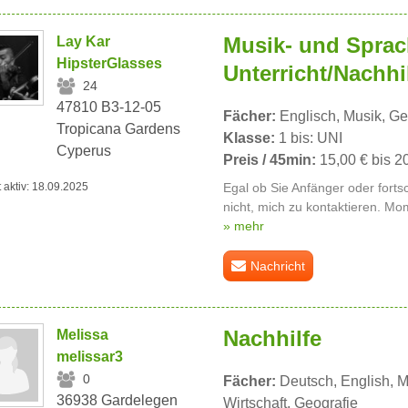
Musik- und Sprach
Lay Kar
HipsterGlasses
Unterricht/Nachhi
24
47810 B3-12-05
Fächer:
Englisch, Musik, Ge
Tropicana Gardens
Klasse:
1 bis: UNI
Cyperus
Preis / 45min:
15,00 € bis 2
t aktiv: 18.09.2025
Egal ob Sie Anfänger oder fortsch
nicht, mich zu kontaktieren. Mo
» mehr
Nachricht
Nachhilfe
Melissa
melissar3
0
Fächer:
Deutsch, English, M
36938 Gardelegen
Wirtschaft, Geografie