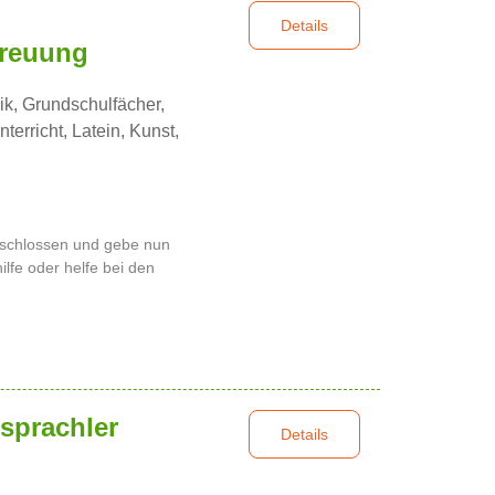
Details
reuung
ik, Grundschulfächer,
erricht, Latein, Kunst,
eschlossen und gebe nun
lfe oder helfe bei den
sprachler
Details