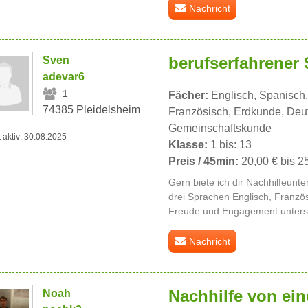
Nachricht
berufserfahrener
Sven
adevar6
1
Fächer:
Englisch, Spanisch,
74385 Pleidelsheim
Französisch, Erdkunde, Deu
Gemeinschaftskunde
t aktiv: 30.08.2025
Klasse:
1 bis: 13
Preis / 45min:
20,00 € bis 2
Gern biete ich dir Nachhilfeunte
drei Sprachen Englisch, Franzö
Freude und Engagement unterstü
Nachricht
Nachhilfe von ei
Noah