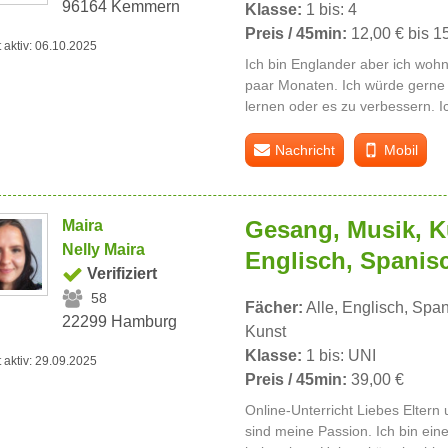
96164 Kemmern
Klasse:
1 bis: 4
Preis / 45min:
12,00 € bis 1
t aktiv: 06.10.2025
Ich bin Englander aber ich wohn
paar Monaten. Ich würde gerne 
lernen oder es zu verbessern. Ic
Nachricht
Mobil
Gesang, Musik, K
Maira
Nelly Maira
Englisch, Spanis
Verifiziert
58
Fächer:
Alle, Englisch, Span
22299 Hamburg
Kunst
Klasse:
1 bis: UNI
t aktiv: 29.09.2025
Preis / 45min:
39,00 €
Online-Unterricht Liebes Eltern
sind meine Passion. Ich bin ein