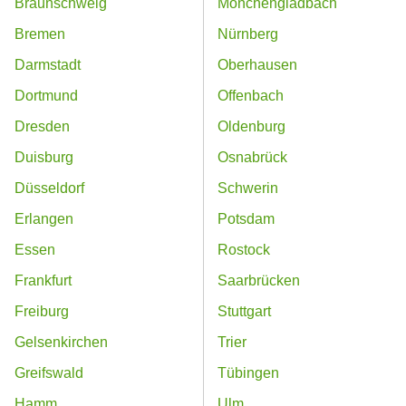
Braunschweig
Mönchengladbach
Bremen
Nürnberg
Darmstadt
Oberhausen
Dortmund
Offenbach
Dresden
Oldenburg
Duisburg
Osnabrück
Düsseldorf
Schwerin
Erlangen
Potsdam
Essen
Rostock
Frankfurt
Saarbrücken
Freiburg
Stuttgart
Gelsenkirchen
Trier
Greifswald
Tübingen
Hamm
Ulm