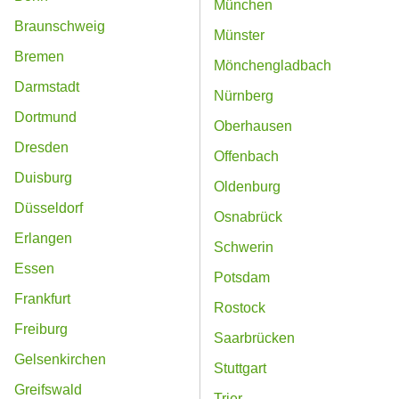
München
Braunschweig
Münster
Bremen
Mönchengladbach
Darmstadt
Nürnberg
Dortmund
Oberhausen
Dresden
Offenbach
Duisburg
Oldenburg
Düsseldorf
Osnabrück
Erlangen
Schwerin
Essen
Potsdam
Frankfurt
Rostock
Freiburg
Saarbrücken
Gelsenkirchen
Stuttgart
Greifswald
Trier