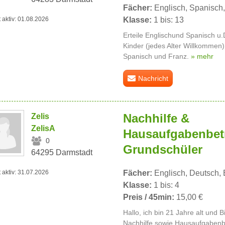
Fächer:
Englisch, Spanisch,
Klasse:
1 bis: 13
t aktiv: 01.08.2026
Erteile Englischund Spanisch u
Kinder (jedes Alter Willkommen)
Spanisch und Franz.
» mehr
Nachricht
Nachhilfe &
Zelis
ZelisA
Hausaufgabenbet
0
Grundschüler
64295 Darmstadt
t aktiv: 31.07.2026
Fächer:
Englisch, Deutsch, 
Klasse:
1 bis: 4
Preis / 45min:
15,00 €
Hallo, ich bin 21 Jahre alt und 
Nachhilfe sowie Hausaufgabenb