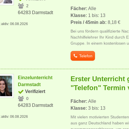
2
Fächer:
Alle
64283 Darmstadt
Klasse:
1 bis: 13
Preis / 45min ab:
8,18 €
t aktiv: 06.08.2026
Bei uns fördern qualifizierte Na
Nachhilfelehrer Ihr Kind durch Ei
Gruppe. In einem kostenlosen u
Telefon
Erster Unterricht 
Einzelunterricht
Darmstadt
"Telefon" Termin 
Verifiziert
0
Fächer:
Alle
64283 Darmstadt
Klasse:
3 bis: 13
t aktiv: 06.08.2026
Mit vielen motivierten Studente
aus ganz Deutschland haben wi
zusammengeschlossen, um organ