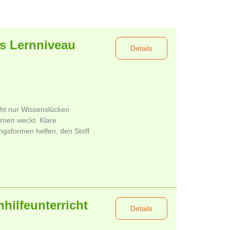
es Lernniveau
Details
icht nur Wissenslücken
rnen weckt. Klare
gsformen helfen, den Stoff
hhilfeunterricht
Details