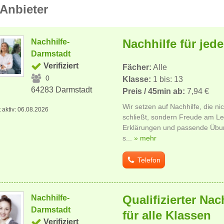
Anbieter
Nachhilfe für jed
Nachhilfe-
Darmstadt
Verifiziert
Fächer:
Alle
0
Klasse:
1 bis: 13
64283 Darmstadt
Preis / 45min ab:
7,94 €
Wir setzen auf Nachhilfe, die n
t aktiv: 06.08.2026
schließt, sondern Freude am Le
Erklärungen und passende Übun
s...
» mehr
Telefon
Qualifizierter Nac
Nachhilfe-
Darmstadt
für alle Klassen
Verifiziert