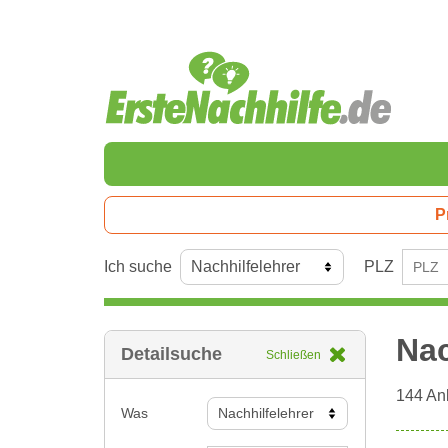
P
Ich suche
PLZ
Nac
Detailsuche
Schließen
144
Anb
Was