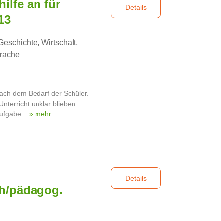
hilfe an für
Details
13
eschichte, Wirtschaft,
prache
 nach dem Bedarf der Schüler.
Unterricht unklar blieben.
aufgabe...
» mehr
Details
ch/pädagog.