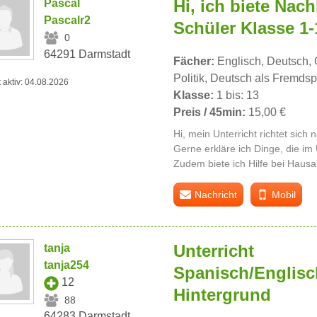
Hi, ich biete Nach
Pascal
Pascalr2
Schüler Klasse 1-
0
64291 Darmstadt
Fächer:
Englisch, Deutsch, G
Politik, Deutsch als Fremds
t aktiv: 04.08.2026
Klasse:
1 bis: 13
Preis / 45min:
15,00 €
Hi, mein Unterricht richtet sich
Gerne erkläre ich Dinge, die im 
Zudem biete ich Hilfe bei Haus
Nachricht
Mobil
Unterricht
tanja
tanja254
Spanisch/Englis
12
Hintergrund
88
64283 Darmstadt