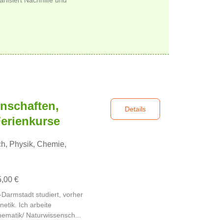
nschaften,
Details
erienkurse
h, Physik, Chemie,
5,00 €
Darmstadt studiert, vorher
tik. Ich arbeite
thematik/ Naturwissensch...