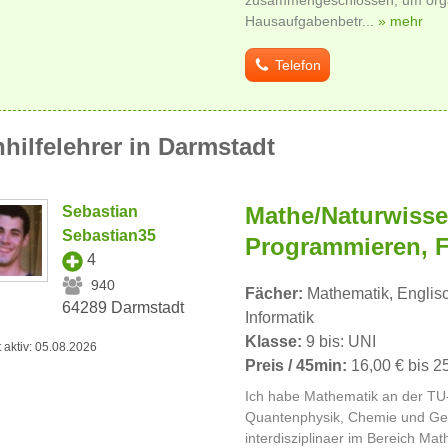
Hausaufgabenbetr...
» mehr
Telefon
hilfelehrer in Darmstadt
Mathe/Naturwisse
Sebastian
Sebastian35
Programmieren, F
4
940
Fächer:
Mathematik, Englisc
64289 Darmstadt
Informatik
Klasse:
9 bis: UNI
t aktiv: 05.08.2026
Preis / 45min:
16,00 € bis 2
Ich habe Mathematik an der TU-
Quantenphysik, Chemie und Gene
interdisziplinaer im Bereich Ma