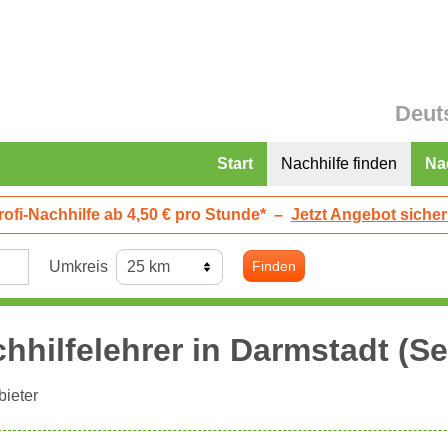
Deut
Start
Nachhilfe finden
Na
rofi-Nachhilfe ab 4,50 € pro Stunde*
–
Jetzt Angebot sicher
Umkreis
Finden
hhilfelehrer in
Darmstadt
(Se
ieter