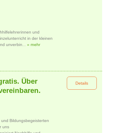
chhilfelehrerinnen und
nzelunterricht in der kleinen
nd unverbin...
» mehr
gratis. Über
Details
vereinbaren.
n und Bildungsbegeisterten
r uns
isiert Nachhilfe und