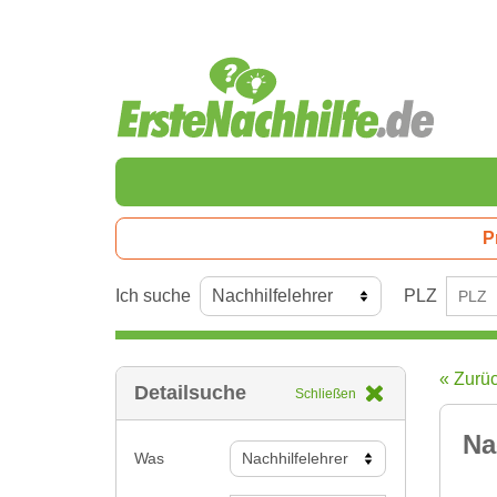
P
Ich suche
PLZ
« Zurü
Detailsuche
Schließen
Na
Was