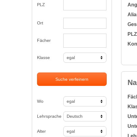
Ange
PLZ
Alia
Ort
Gesc
PLZ 
Fächer
Kon
Klasse
Suche verfeinern
Na
Fäc
Wo
Klas
Lehrsprache
Unte
Unte
Alter
Leh