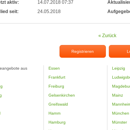
tzt aktiv:
14.07.2018 07:37
Aktualisier
lied seit:
24.05.2018
Aufgegeb
« Zurück
Registrieren
L
feangebote aus
Essen
Leipzig
Frankfurt
Ludwigsb
rg
Freiburg
Magdebu
g
Gelsenkirchen
Mainz
Greifswald
Mannhei
d
Hamm
München
Hamburg
Münster