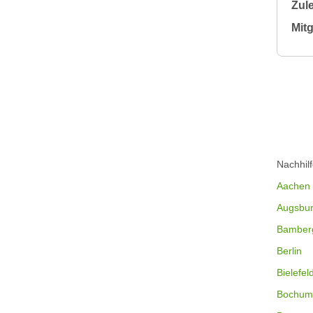
Zule
Mitg
Nachhil
Aachen
Augsbu
Bamber
Berlin
Bielefel
Bochum