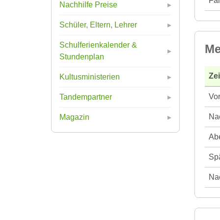
Fah
Nachhilfe Preise
Schüler, Eltern, Lehrer
Schulferienkalender &
Me
Stundenplan
Ze
Kultusministerien
Vor
Tandempartner
Nac
Magazin
Abe
Spä
Nac