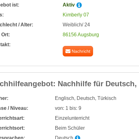
bot ist:
Aktiv
s:
Kimberly 07
hlecht / Alter:
Weiblich/ 24
Ort:
86156 Augsburg
takt:
Nachricht
chhilfeangebot: Nachhilfe für Deutsch,
her:
Englisch, Deutsch, Türkisch
se / Niveau:
von: 1 bis: 9
rrichtsart:
Einzelunterricht
rrichtsort:
Beim Schüler
rsprachen:
Deutsch