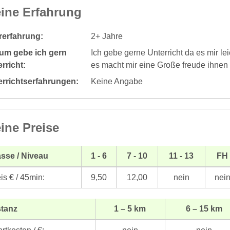
ine Erfahrung
rerfahrung:
2+ Jahre
um gebe ich gern
Ich gebe gerne Unterricht da es mir l
rricht:
es macht mir eine Große freude ihnen 
errichtserfahrungen:
Keine Angabe
ine Preise
sse / Niveau
1 - 6
7 - 10
11 - 13
FH
is € / 45min:
9,50
12,00
nein
nei
stanz
1 – 5 km
6 – 15 km