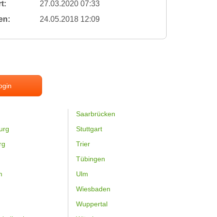
t:
27.03.2020 07:33
en:
24.05.2018 12:09
ogin
Saarbrücken
urg
Stuttgart
rg
Trier
Tübingen
m
Ulm
Wiesbaden
Wuppertal