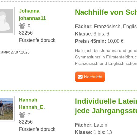
Nachhilfe von Sch
Johanna
johannas11
0
Fächer:
Französisch, Englis
82256
Klasse:
3 bis: 6
Fürstenfeldbruck
Preis / 45min:
10,00 €
Hallo, ich bin Johanna und gehe 
t aktiv: 27.07.2026
Gymnasiums in Fürstenfeldbruc
Französisch und Englisch schon
Nachricht
Individuelle Latei
Hannah
Hannah_E.
jede Jahrgangsst
7
82256
Fächer:
Latein
Fürstenfeldbruck
Klasse:
1 bis: 13