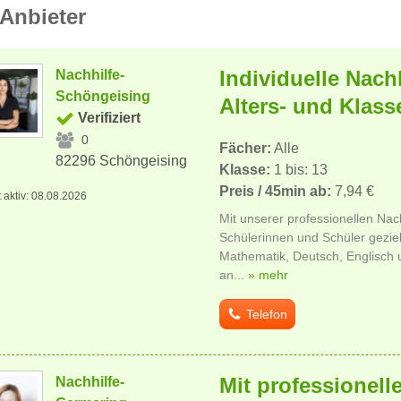
Anbieter
Individuelle Nachh
Nachhilfe-
Schöngeising
Alters- und Klass
Verifiziert
0
Fächer:
Alle
82296 Schöngeising
Klasse:
1 bis: 13
Preis / 45min ab:
7,94 €
t aktiv: 08.08.2026
Mit unserer professionellen Nac
Schülerinnen und Schüler geziel
Mathematik, Deutsch, Englisch 
an...
» mehr
Telefon
Mit professionell
Nachhilfe-