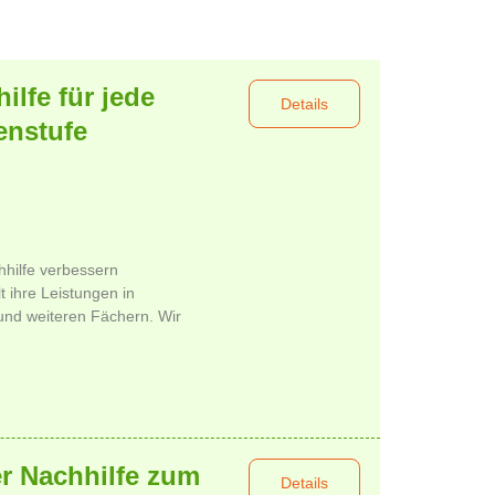
ilfe für jede
Details
enstufe
hhilfe verbessern
t ihre Leistungen in
und weiteren Fächern. Wir
er Nachhilfe zum
Details