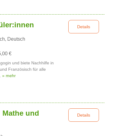
üler:innen
Details
ch, Deutsch
5,00 €
gogin und biete Nachhilfe in
und Französisch für alle
..
» mehr
n Mathe und
Details