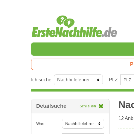
P
Ich suche
PLZ
Nac
Detailsuche
Schließen
12
Anbi
Was