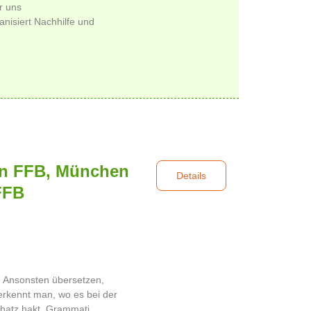
r uns
isiert Nachhilfe und
 in FFB, München
Details
FFB
. Ansonsten übersetzen,
erkennt man, wo es bei der
atz hakt. Grammati...