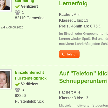
Germering
Lernerfolg
Verifiziert
1
Fächer:
Alle
82110 Germering
Klasse:
1 bis: 13
Preis / 45min ab:
8,76 €
t aktiv: 08.08.2026
Im Einzel- oder Gruppenunterri
Lernen wieder Spaß. Bei uns för
motivierte Lehrkräfte jeden Schü
Telefon
Auf "Telefon" klic
Einzelunterricht
Fürstenfeldbruck
Schnupperunterri
Verifiziert
3
Fächer:
Alle
82256
Klasse:
3 bis: 13
Fürstenfeldbruck
Mit vielen motivierten Studente