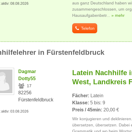
aus ganz Deutschland haben wi
t aktiv: 08.08.2026
zusammengeschlossen, um organ
Hausaufgabenbetr...
» mehr
Telefon
hilfelehrer in Fürstenfeldbruck
Latein Nachhilfe
Dagmar
Dotty55
West, Landkreis 
17
82256
Fächer:
Latein
Fürstenfeldbruck
Klasse:
5 bis: 9
Preis / 45min:
20,00 €
t aktiv: 03.08.2026
Wir konjugieren und deklinieren
übersetzen, übersetzen. Dabei 
Grammatik und wo beim Wortsch