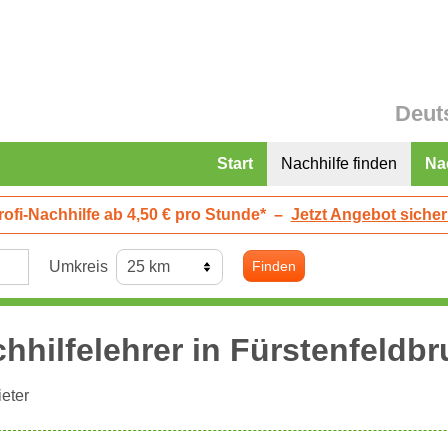
Deut
Start
Nachhilfe finden
Na
rofi-Nachhilfe ab 4,50 € pro Stunde*
–
Jetzt Angebot sicher
Umkreis
Finden
hhilfelehrer in
Fürstenfeldbr
eter