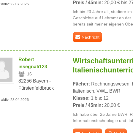
Preis / 45min:
20,00 € bis 2
t aktiv: 22.07.2026
Ich bin 23 Jahre alt, studiere i
Geschichte auf Lehramt an de
bereits seit meiner eigenen Ober
Nachricht
Wirtschaftsunterr
Robert
insegnati123
Italienischunterri
16
82256 Bayern -
Fächer:
Rechnungswesen, Bu
Fürstenfeldbruck
Italienisch, VWL, BWR
Klasse:
1 bis: 12
t aktiv: 28.04.2026
Preis / 45min:
20,00 €
Ich habe über 25 Jahre BWR,
Informationstechnologie und Ital