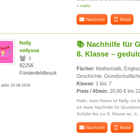
» mehr
Nachricht
Mobil
📚 Nachhilfe für 
Nelly
nellysue
8. Klasse – gedul
3
82256
Fächer:
Mathematik, Englisc
Fürstenfeldbruck
Geschichte, Grundschulfäch
Klasse:
1 bis: 7
t aktiv: 02.08.2026
Preis / 45min:
20,00 € bis 2
Hallo, mein Name ist Nelly, ich 
Ich biete Nachhilfe für Grundsc
Schüler bis zur 8. Klasse an. Ic.
Nachricht
Mobil