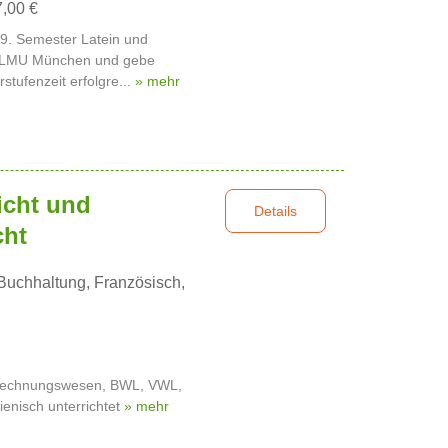
7,00 €
m 9. Semester Latein und
r LMU München und gebe
stufenzeit erfolgre...
» mehr
icht und
Details
cht
chhaltung, Französisch,
 Rechnungswesen, BWL, VWL,
ienisch unterrichtet
» mehr