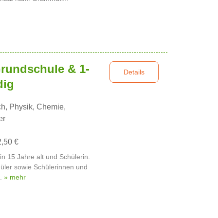
Grundschule & 1-
Details
dig
h, Physik, Chemie,
er
2,50 €
bin 15 Jahre alt und Schülerin.
hüler sowie Schülerinnen und
..
» mehr