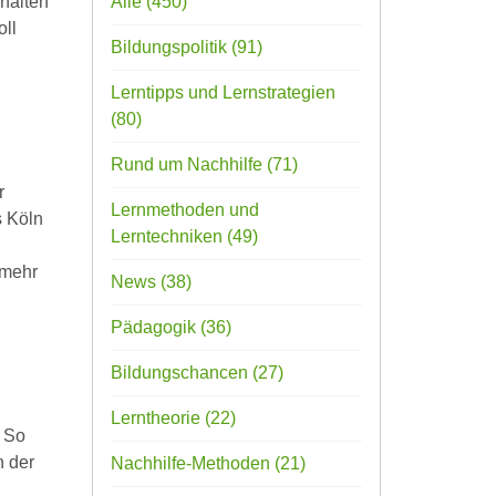
halten
Alle
(450)
oll
Bildungspolitik
(91)
Lerntipps und Lernstrategien
(80)
Rund um Nachhilfe
(71)
r
Lernmethoden und
s Köln
Lerntechniken
(49)
 mehr
News
(38)
Pädagogik
(36)
Bildungschancen
(27)
Lerntheorie
(22)
. So
n der
Nachhilfe-Methoden
(21)