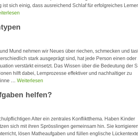
 ist sich einig, dass ausreichend Schlaf für erfolgreiches Lerne
iterlesen
rntypen
 und Mund nehmen wir Neues über riechen, schmecken und tast
rschiedlich stark ausgeprägt sind, hat jede Person einen oder
tuation verstärkt einsetzt. Das Wissen über die Bedeutung der 
nen hilft dabei, Lernprozesse effektiver und nachhaltiger zu
 Sinne …
Weiterlesen
ufgaben helfen?
hulpflichtigen Alter ein zentrales Konfliktthema. Haben Kinder
tzen sich mit ihren Sprösslingen gemeinsam hin. Sie korrigieren
terricht, lösen Matheaufgaben und füllen englische Lückentexte