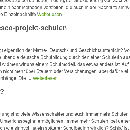
ielsweise bei der Ideenfindung, der Strukturierung von Sachver
ein paar Methoden vorstellen, die auch in der Nachhilfe sinnv
e Einzelnachhilfe
Weiterlesen
esco-projekt-schulen
gt eigentlich der Mathe-, Deutsch- und Geschichtsunterricht? Vo
 über die deutsche Schulbildung durch den einer Schülerin au
d widmen wir uns einem Schulmodell, das etwas anders ist: Auf
 nicht mehr über Steuern oder Versicherungen, aber dafür viel
menhänge. Die …
Weiterlesen
n?
inung sind viele Wissenschaftler und auch immer mehr Schulen
im Unterrichtsbeginn ermöglichen, immer mehr Schulen, bei dene
h wie sinnvoll ist ein späterer Schulbeginn wirklich? Schlaf ist