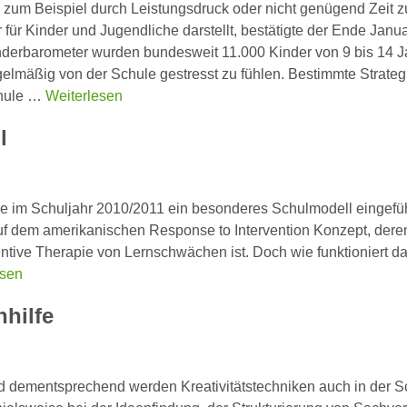
, zum Beispiel durch Leistungsdruck oder nicht genügend Zeit 
für Kinder und Jugendliche darstellt, bestätigte der Ende Janu
nderbarometer wurden bundesweit 11.000 Kinder von 9 bis 14 J
egelmäßig von der Schule gestresst zu fühlen. Bestimmte Strateg
chule …
Weiterlesen
l
e im Schuljahr 2010/2011 ein besonderes Schulmodell eingefüh
uf dem amerikanischen Response to Intervention Konzept, dere
ntive Therapie von Lernschwächen ist. Doch wie funktioniert d
esen
hhilfe
und dementsprechend werden Kreativitätstechniken auch in der S