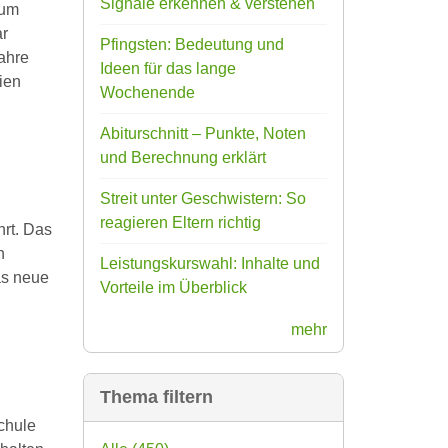
Signale erkennen & verstehen
zum
ar
Pfingsten: Bedeutung und
ahre
Ideen für das lange
ien
Wochenende
Abiturschnitt – Punkte, Noten
und Berechnung erklärt
Streit unter Geschwistern: So
reagieren Eltern richtig
rt. Das
n
Leistungskurswahl: Inhalte und
as neue
Vorteile im Überblick
mehr
Thema filtern
chule