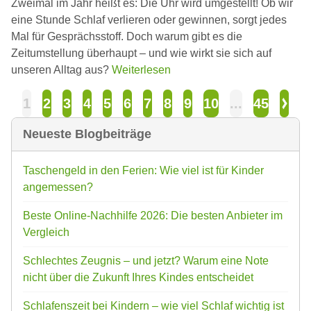
Zweimal im Jahr heißt es: Die Uhr wird umgestellt! Ob wir
eine Stunde Schlaf verlieren oder gewinnen, sorgt jedes
Mal für Gesprächsstoff. Doch warum gibt es die
Zeitumstellung überhaupt – und wie wirkt sie sich auf
unseren Alltag aus?
Weiterlesen
1
2
3
4
5
6
7
8
9
10
...
45
Neueste Blogbeiträge
Taschengeld in den Ferien: Wie viel ist für Kinder
angemessen?
Beste Online-Nachhilfe 2026: Die besten Anbieter im
Vergleich
Schlechtes Zeugnis – und jetzt? Warum eine Note
nicht über die Zukunft Ihres Kindes entscheidet
Schlafenszeit bei Kindern – wie viel Schlaf wichtig ist