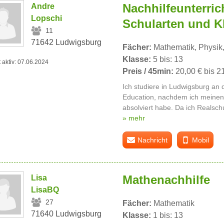
Nachhilfeunterrich
Andre
Lopschi
Schularten und K
11
71642 Ludwigsburg
Fächer:
Mathematik, Physik,
Klasse:
5 bis: 13
t aktiv: 07.06.2024
Preis / 45min:
20,00 € bis 2
Ich studiere in Ludwigsburg an
Education, nachdem ich meinen
absolviert habe. Da ich Realschu
» mehr
Nachricht
Mobil
Mathenachhilfe
Lisa
LisaBQ
27
Fächer:
Mathematik
71640 Ludwigsburg
Klasse:
1 bis: 13