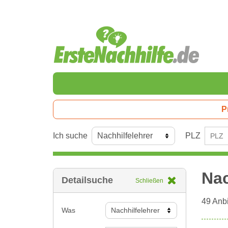
P
Ich suche
PLZ
Nac
Detailsuche
Schließen
49
Anbi
Was