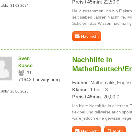
Preis / 45min:
22,50 €
t aktiv: 31.03.2024
Hallo zusammen, ich bin Elektr
seit sieben Jahren Nachhilfe. M
Schülern das Wissen nachhaltig 
Nachricht
Nachhilfe in
Sven
Kasso
Mathe/Deutsch/En
31
71642 Ludwigsburg
Fächer:
Mathematik, Englis
Klasse:
1 bis: 13
t aktiv: 28.06.2023
Preis / 45min:
20,00 €
Ich biete Nachhilfe in diversen 
flexibel und teilweise auch spo
wäre jedoch eine gewisse Regel
Nachricht
Mobil