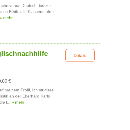
rachniveaus Deutsch: bis zur
asse Ethik: alle Klassenstufen
» mehr
lischnachhilfe
Details
0,00 €
uf meinem Profil, Ich studiere
stik an der Eberhard Karls
le l...
» mehr