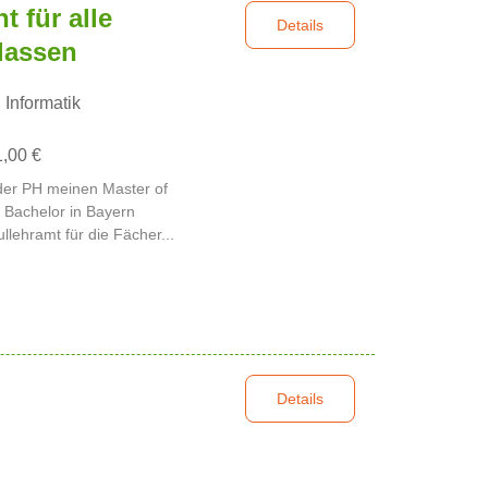
t für alle
Details
lassen
 Informatik
1,00 €
 der PH meinen Master of
 Bachelor in Bayern
llehramt für die Fächer...
Details