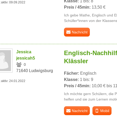
Klasse:
1 bis: 8
t aktiv: 09.09.2022
Preis / 45min:
13,50 €
Ich gebe Mathe, Englisch und Et
Schüller*innen von der Klassens
Nachricht
Englisch-Nachhilfe
Jessica
jessicah5
Klässler
0
71640 Ludwigsburg
Fächer:
Englisch
Klasse:
1 bis: 9
t aktiv: 24.01.2022
Preis / 45min:
10,00 € bis 1
Ich möchte gern Schülern, die 
helfen und sie zum Lernen moti
Nachricht
Mobil