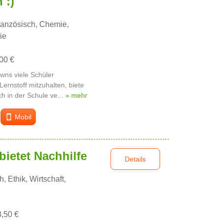
 :)
ranzösisch, Chemie,
ie
,00 €
ns viele Schüler
ernstoff mitzuhalten, biete
ich in der Schule ve...
» mehr
Mobil
ietet Nachhilfe
Details
 Ethik, Wirtschaft,
3,50 €