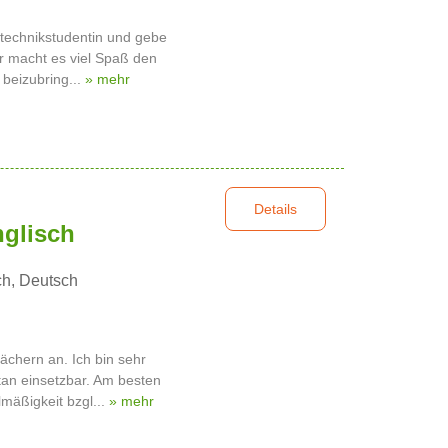
otechnikstudentin und gebe
ir macht es viel Spaß den
beizubring...
» mehr
Details
glisch
ch, Deutsch
Fächern an. Ich bin sehr
ntan einsetzbar. Am besten
mäßigkeit bzgl...
» mehr