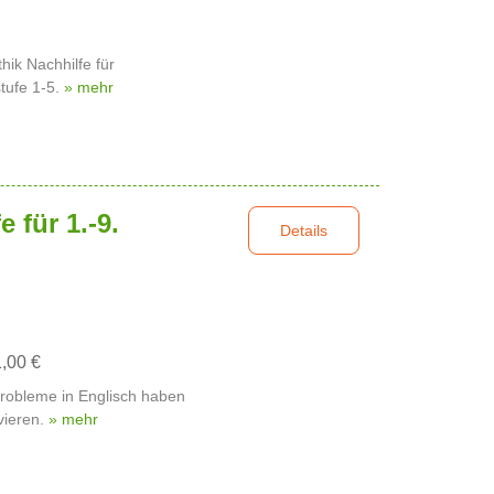
hik Nachhilfe für
tufe 1-5.
» mehr
 für 1.-9.
Details
1,00 €
Probleme in Englisch haben
vieren.
» mehr