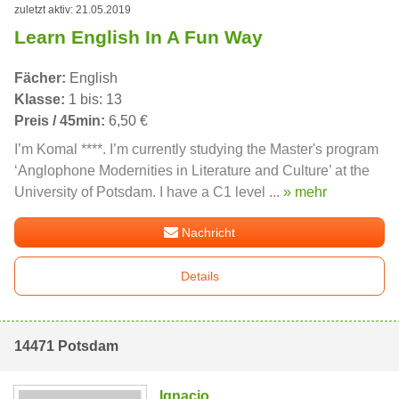
zuletzt aktiv: 21.05.2019
Learn English In A Fun Way
Fächer:
English
Klasse:
1 bis: 13
Preis / 45min:
6,50 €
I’m Komal ****. I’m currently studying the Master's program
‘Anglophone Modernities in Literature and Culture’ at the
University of Potsdam. I have a C1 level ...
» mehr
Nachricht
Details
14471 Potsdam
Ignacio