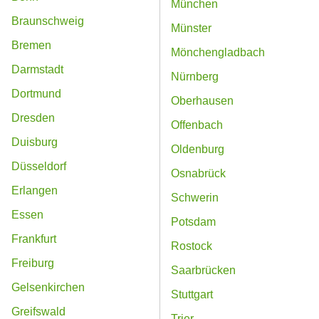
München
Braunschweig
Münster
Bremen
Mönchengladbach
Darmstadt
Nürnberg
Dortmund
Oberhausen
Dresden
Offenbach
Duisburg
Oldenburg
Düsseldorf
Osnabrück
Erlangen
Schwerin
Essen
Potsdam
Frankfurt
Rostock
Freiburg
Saarbrücken
Gelsenkirchen
Stuttgart
Greifswald
Trier