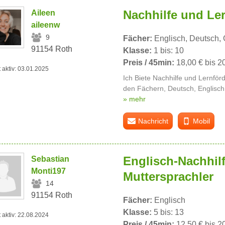
Nachhilfe und Le
Aileen
aileenw
9
Fächer:
Englisch, Deutsch, 
91154 Roth
Klasse:
1 bis: 10
Preis / 45min:
18,00 € bis 2
t aktiv: 03.01.2025
Ich Biete Nachhilfe und Lernför
den Fächern, Deutsch, Englisch
» mehr
Nachricht
Mobil
Englisch-Nachhil
Sebastian
Monti197
Muttersprachler
14
91154 Roth
Fächer:
Englisch
Klasse:
5 bis: 13
t aktiv: 22.08.2024
Preis / 45min:
12,50 € bis 2