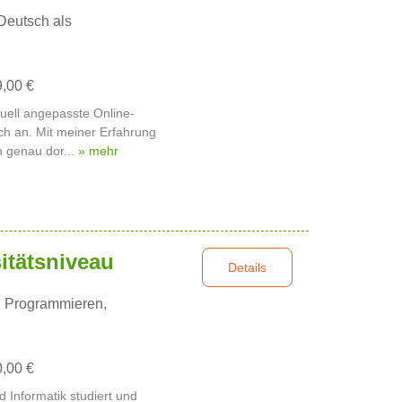
Deutsch als
9,00 €
duell angepasste Online-
ch an. Mit meiner Erfahrung
ch genau dor...
» mehr
itätsniveau
Details
, Programmieren,
0,00 €
 Informatik studiert und