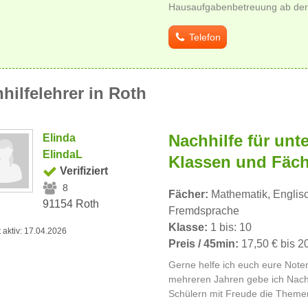
Hausaufgabenbetreuung ab der 
Telefon
hilfelehrer in Roth
Nachhilfe für unt
Elinda
ElindaL
Klassen und Fäch
Verifiziert
8
Fächer:
Mathematik, Englisc
91154 Roth
Fremdsprache
Klasse:
1 bis: 10
t aktiv: 17.04.2026
Preis / 45min:
17,50 € bis 2
Gerne helfe ich euch eure Noten
mehreren Jahren gebe ich Nachh
Schülern mit Freude die Themen