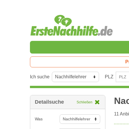
P
Ich suche
PLZ
Nac
Detailsuche
Schließen
11
Anbi
Was