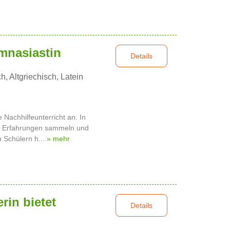
mnasiastin
Details
, Altgriechisch, Latein
e Nachhilfeunterricht an. In
n Erfahrungen sammeln und
 Schülern h...
» mehr
erin bietet
Details