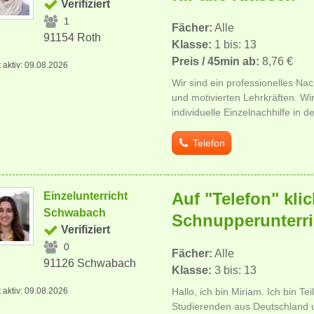
Verifiziert
1
Fächer:
Alle
91154 Roth
Klasse:
1 bis: 13
Preis / 45min ab:
8,76 €
t aktiv: 09.08.2026
Wir sind ein professionelles Nachh
und motivierten Lehrkräften. Wi
individuelle Einzelnachhilfe in de
Telefon
Auf "Telefon" klic
Einzelunterricht
Schwabach
Schnupperunterri
Verifiziert
0
Fächer:
Alle
91126 Schwabach
Klasse:
3 bis: 13
t aktiv: 09.08.2026
Hallo, ich bin Miriam. Ich bin T
Studierenden aus Deutschland u