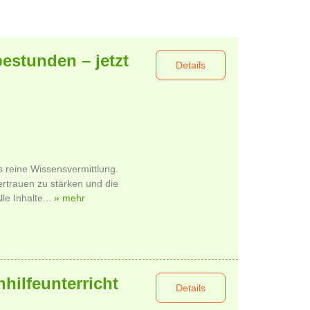
estunden – jetzt
Details
s reine Wissensvermittlung.
ertrauen zu stärken und die
le Inhalte...
» mehr
hhilfeunterricht
Details