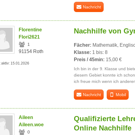
Nachricht
Nachhilfe von Gy
Florentine
Flori2621
1
Fächer:
Mathematik, Englisch
91154 Roth
Klasse:
1 bis: 8
Preis / 45min:
15,00 €
t aktiv: 15.01.2026
Ich bin in der 9. Klasse und biet
diesem Gebiet konnte ich scho
ich freue mich wenn ich anderen
Nachricht
Mobil
Qualifizierte Lehr
Aileen
Aileen.woe
Online Nachhilfe
0