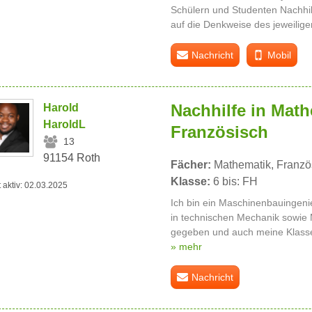
Schülern und Studenten Nachhil
auf die Denkweise des jeweilige
Nachricht
Mobil
Nachhilfe in Math
Harold
HaroldL
Französisch
13
91154 Roth
Fächer:
Mathematik, Franzö
Klasse:
6 bis: FH
t aktiv: 02.03.2025
Ich bin ein Maschinenbauingenie
in technischen Mechanik sowie 
gegeben und auch meine Klass
» mehr
Nachricht