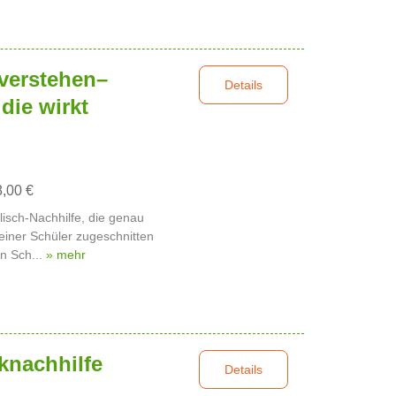
 verstehen–
Details
die wirkt
8,00 €
glisch-Nachhilfe, die genau
einer Schüler zugeschnitten
an Sch...
» mehr
knachhilfe
Details