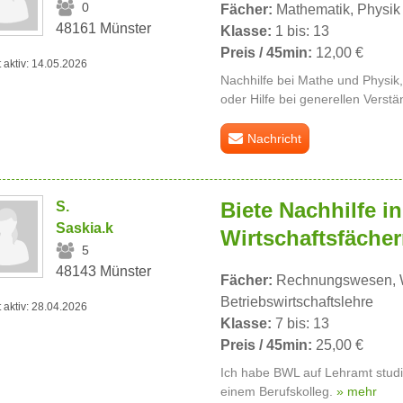
0
Fächer:
Mathematik, Physik
48161 Münster
Klasse:
1 bis: 13
Preis / 45min:
12,00 €
t aktiv: 14.05.2026
Nachhilfe bei Mathe und Physik
oder Hilfe bei generellen Vers
Nachricht
Biete Nachhilfe in
S.
Saskia.k
Wirtschaftsfäche
5
48143 Münster
Fächer:
Rechnungswesen, Wi
Betriebswirtschaftslehre
t aktiv: 28.04.2026
Klasse:
7 bis: 13
Preis / 45min:
25,00 €
Ich habe BWL auf Lehramt studi
einem Berufskolleg.
» mehr