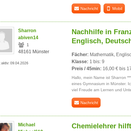
Nachricht
Mobil
Nachhilfe in Fran
Sharron
abiven14
Englisch, Deutsc
1
48161 Münster
Fächer:
Mathematik, Englisc
Klasse:
1 bis: 9
t aktiv: 09.04.2026
Preis / 45min:
16,00 € bis 1
Hallo, mein Name ist Sharron *** 
eines Gymnasium in Münster. Ich
viel Freude am Lernen und Unter
Nachricht
Chemielehrer hilf
Michael