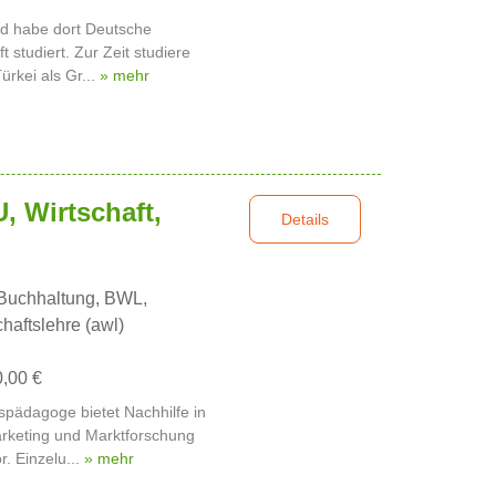
nd habe dort Deutsche
 studiert. Zur Zeit studiere
ürkei als Gr...
» mehr
 Wirtschaft,
Details
uchhaltung, BWL,
haftslehre (awl)
0,00 €
tspädagoge bietet Nachhilfe in
rketing und Marktforschung
. Einzelu...
» mehr