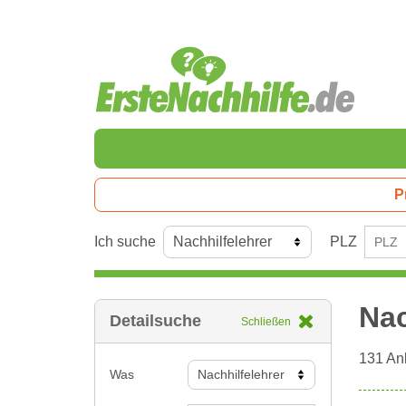
P
Ich suche
PLZ
Nac
Detailsuche
Schließen
131
Anb
Was