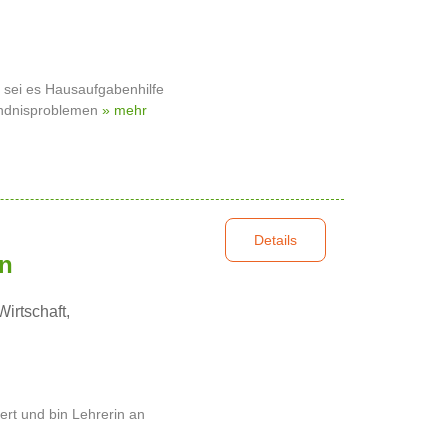
, sei es Hausaufgabenhilfe
tändnisproblemen
» mehr
Details
rn
rtschaft,
ert und bin Lehrerin an