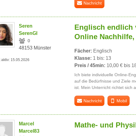
Nachricht
Englisch endlich
Seren
SerenGI
Online Nachhilfe, 
0
48153 Münster
Fächer:
Englisch
Klasse:
1 bis: 13
t aktiv: 15.05.2026
Preis / 45min:
10,00 € bis 1
Ich biete individuelle Online-En
auf die Bedürfnisse und Ziele m
ist. Mein Unterricht richtet sich 
Nachricht
Mobil
Mathe- und Physi
Marcel
Marcel83