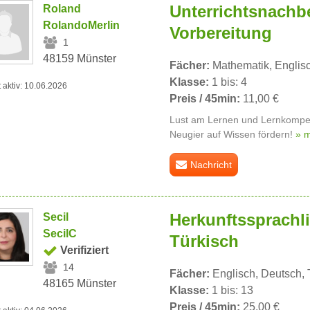
Unterrichtsnachb
Roland
RolandoMerlin
Vorbereitung
1
48159 Münster
Fächer:
Mathematik, Englis
Klasse:
1 bis: 4
t aktiv: 10.06.2026
Preis / 45min:
11,00 €
Lust am Lernen und Lernkompet
Neugier auf Wissen fördern!
» 
Nachricht
Herkunftssprachli
Secil
SecilC
Türkisch
Verifiziert
14
Fächer:
Englisch, Deutsch, 
48165 Münster
Klasse:
1 bis: 13
Preis / 45min:
25,00 €