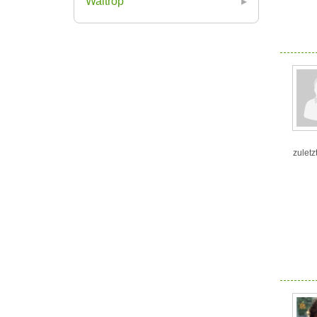
Waltrop
zuletz