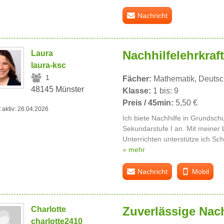
Nachricht
Nachhilfelehrkraft
Laura
laura-ksc
1
Fächer:
Mathematik, Deutsc
48145 Münster
Klasse:
1 bis: 9
Preis / 45min:
5,50 €
t aktiv: 26.04.2026
Ich biete Nachhilfe in Grundsch
Sekundarstufe I an. Mit meiner 
Unterrichten unterstütze ich Sch
» mehr
Nachricht
Mobil
Zuverlässige Nac
Charlotte
charlotte2410