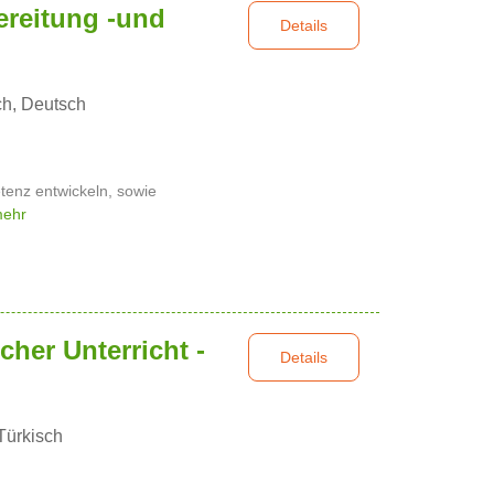
ereitung -und
Details
ch, Deutsch
enz entwickeln, sowie
mehr
cher Unterricht -
Details
Türkisch