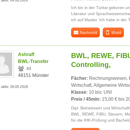
t aktiv: 04.06.2026
Ich bin in der Türkei geboren u
Literatur und Sprachwissenschaft
ich auf Master. Ich habe in der T
Nachricht
Mobil
BWL, REWE, FIBU,
Ashraff
BWL-Transfer
Controlling,
43
48151 Münster
Fächer:
Rechnungswesen, B
Wirtschaft, Allgemeine Wirtsc
t aktiv: 28.05.2026
Klasse:
10 bis: UNI
Preis / 45min:
15,00 € bis 2
Dipl. Betriebswirt und Wirtschaf
BWL, REWE, FIBU, Steuern, Ma
für die IHK-Prüfung und Bachelor