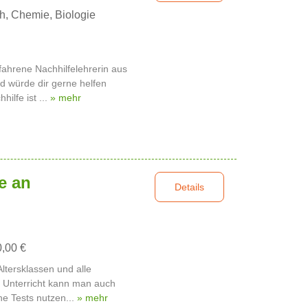
h, Chemie, Biologie
rfahrene Nachhilfelehrerin aus
d würde dir gerne helfen
ilfe ist ...
» mehr
e an
Details
0,00 €
 Altersklassen und alle
 Unterricht kann man auch
ne Tests nutzen...
» mehr