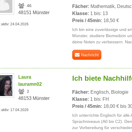
46
Fächer:
Mathematik, Deutsc
48151 Münster
Klasse:
1 bis: 13
Preis / 45min:
18,50 €
t aktiv: 24.04.2026
Ich bin eine zuverlässige und e
Münster, studiere Biomedizin un
deine Noten zu verbessern. Nachh
Nachricht
Ich biete Nachhilf
Laura
lauramn02
2
Fächer:
Englisch, Biologie
48153 Münster
Klasse:
1 bis: FH
Preis / 45min:
18,00 € bis 3
t aktiv: 17.04.2026
Ich unterrichte Englisch für alle
Sprachniveaus (A0 bis C2). Den
zur Vorbereitung für verschiede