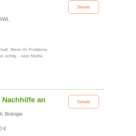
n
Details
 BWL
haft. Wenn ihr Probleme
r richtig. - kein Mathe
e Nachhilfe an
Details
, Biologie
0 €