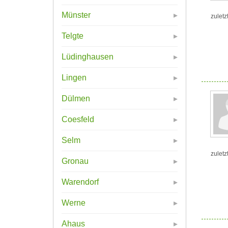
Münster
zuletz
Telgte
Lüdinghausen
Lingen
Dülmen
Coesfeld
Selm
zuletz
Gronau
Warendorf
Werne
Ahaus