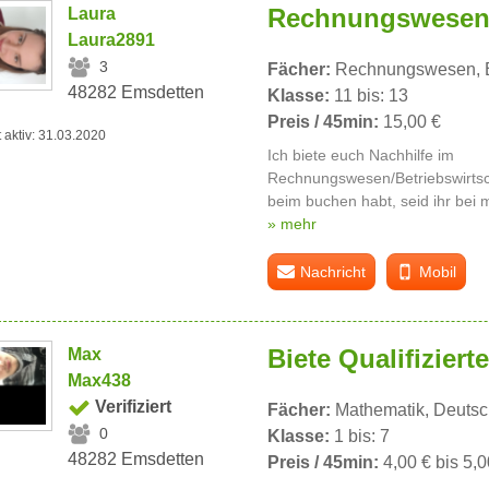
Rechnungswese
Laura
Laura2891
3
Fächer:
Rechnungswesen,
48282 Emsdetten
Klasse:
11 bis: 13
Preis / 45min:
15,00 €
t aktiv: 31.03.2020
Ich biete euch Nachhilfe im
Rechnungswesen/Betriebswirtsc
beim buchen habt, seid ihr bei mi
» mehr
Nachricht
Mobil
Biete Qualifiziert
Max
Max438
Verifiziert
Fächer:
Mathematik, Deutsch
0
Klasse:
1 bis: 7
48282 Emsdetten
Preis / 45min:
4,00 € bis 5,0