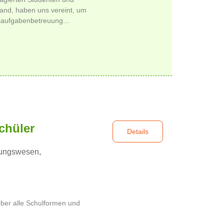
and, haben uns vereint, um
usaufgabenbetreuung...
chüler
Details
ungswesen,
über alle Schulformen und