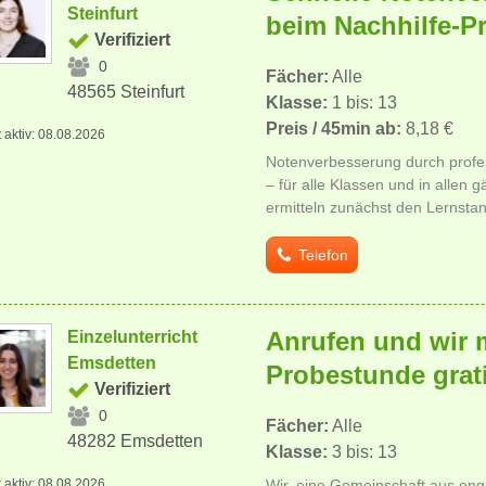
Steinfurt
beim Nachhilfe-Pr
Verifiziert
0
Fächer:
Alle
48565 Steinfurt
Klasse:
1 bis: 13
Preis / 45min ab:
8,18 €
t aktiv: 08.08.2026
Notenverbesserung durch profes
– für alle Klassen und in allen 
ermitteln zunächst den Lernstan
Telefon
Anrufen und wir 
Einzelunterricht
Emsdetten
Probestunde grat
Verifiziert
0
Fächer:
Alle
48282 Emsdetten
Klasse:
3 bis: 13
t aktiv: 08.08.2026
Wir, eine Gemeinschaft aus eng