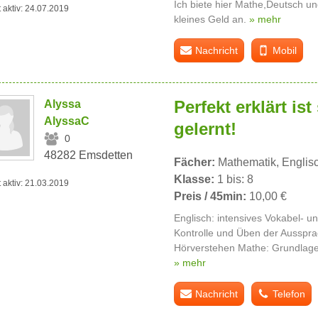
Ich biete hier Mathe,Deutsch und
t aktiv: 24.07.2019
kleines Geld an.
» mehr
Nachricht
Mobil
Perfekt erklärt is
Alyssa
AlyssaC
gelernt!
0
48282 Emsdetten
Fächer:
Mathematik, Englisc
Klasse:
1 bis: 8
t aktiv: 21.03.2019
Preis / 45min:
10,00 €
Englisch: intensives Vokabel- u
Kontrolle und Üben der Ausspr
Hörverstehen Mathe: Grundlagen
» mehr
Nachricht
Telefon