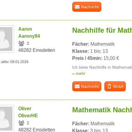
Nachricht
Nachhilfe für Mat
Aaron
Aarony94
2
Fächer:
Mathematik
48282 Emsdetten
Klasse:
1 bis: 13
Preis / 45min:
15,00 €
t aktiv: 09.01.2026
Ich biete Nachhilfe in Mathematik
» mehr
Nachricht
Mobil
Mathematik Nachh
Oliver
OliverHE
2
Fächer:
Mathematik
48282 Emsdetten
Klasse:
3 bis: 13