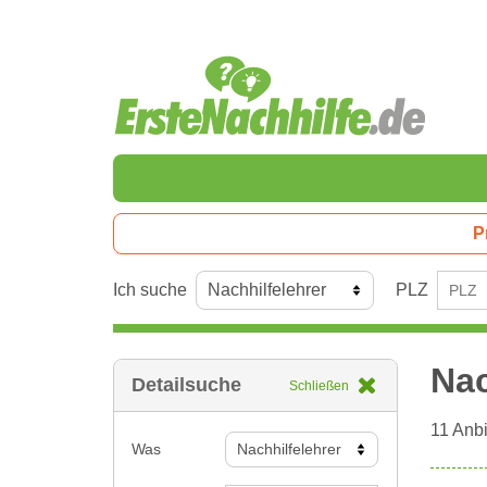
P
Ich suche
PLZ
Nac
Detailsuche
Schließen
11
Anbi
Was