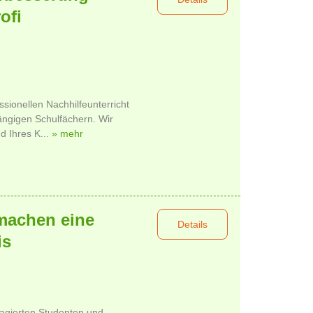
ofi
sionellen Nachhilfeunterricht
gängigen Schulfächern. Wir
d Ihres K...
» mehr
machen eine
Details
is
agierten Studenten und