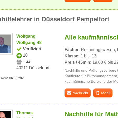
hilfelehrer in Düsseldorf Pempelfort
Alle kaufmännisc
Wolfgang
Wolfgang-48
Verifiziert
Fächer:
Rechnungswesen, B
10
Klasse:
1 bis: 13
144
Preis / 45min:
19,00 € bis 2
40211 Düsseldorf
Nachhilfe und Prüfungsvorbereit
Kaufleute für Büromanagement, 
t aktiv: 06.08.2026
kaufmännische Bereiche der Me
Nachricht
Mobil
Nachhilfe für Mat
Thomas