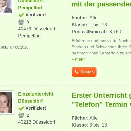
Düsseldorf-
mit der passende
Pempelfort
Verifiziert
Fächer:
Alle
8
Klasse:
1 bis: 13
40479 Düsseldorf-
Preis / 45min ab:
8,76 €
Pempelfort
Erfahrene und motivierte Nachhi
Stärken und Schwächen Ihres K
t aktiv: 07.08.2026
bestmöglichen Lernerfolg zu erzi
» mehr
Telefon
Erster Unterricht 
Einzelunterricht
Düsseldorf
"Telefon" Termin 
Verifiziert
2
Fächer:
Alle
40213 Düsseldorf
Klasse:
3 bis: 13