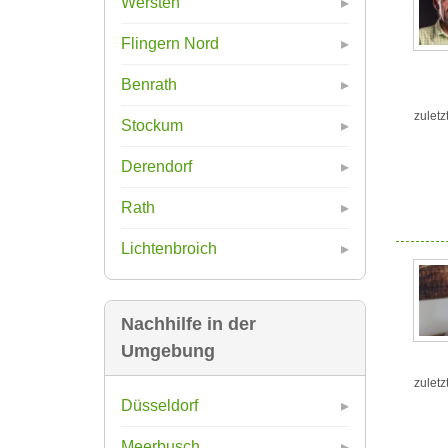
Wersten
Flingern Nord
Benrath
zuletz
Stockum
Derendorf
Rath
Lichtenbroich
Nachhilfe in der
Umgebung
zuletz
Düsseldorf
Meerbusch