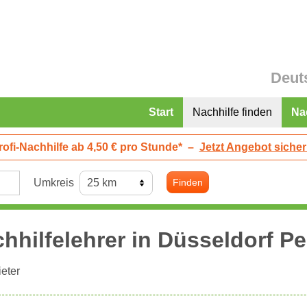
Deut
Start
Nachhilfe finden
Na
rofi-Nachhilfe ab 4,50 € pro Stunde*
–
Jetzt Angebot sicher
Umkreis
Finden
hhilfelehrer in
Düsseldorf
Pem
eter