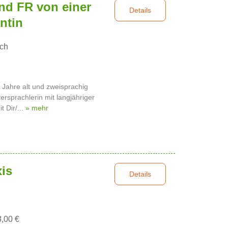
nd FR von einer
Details
ntin
sch
Jahre alt und zweisprachig
tersprachlerin mit langjähriger
t Dir/...
» mehr
xis
Details
8,00 €