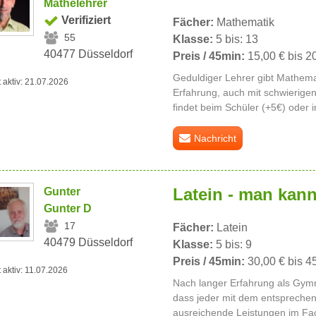
Mathelehrer
Verifiziert
Fächer:
Mathematik
55
Klasse:
5 bis: 13
40477 Düsseldorf
Preis / 45min:
15,00 € bis 2
Geduldiger Lehrer gibt Mathemat
t aktiv: 21.07.2026
Erfahrung, auch mit schwierigen
findet beim Schüler (+5€) oder i
Nachricht
Latein - man kann
Gunter
Gunter D
17
Fächer:
Latein
40479 Düsseldorf
Klasse:
5 bis: 9
Preis / 45min:
30,00 € bis 4
t aktiv: 11.07.2026
Nach langer Erfahrung als Gymn
dass jeder mit dem entspreche
ausreichende Leistungen im Fach