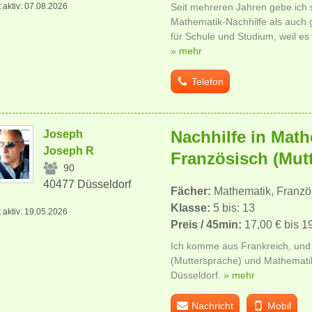
t aktiv: 07.08.2026
Seit mehreren Jahren gebe ich 
Mathematik-Nachhilfe als auch 
für Schule und Studium, weil es
» mehr
Telefon
Nachhilfe in Mat
Joseph
Joseph R
Französisch (Mut
90
40477 Düsseldorf
Fächer:
Mathematik, Franzö
Klasse:
5 bis: 13
t aktiv: 19.05.2026
Preis / 45min:
17,00 € bis 1
Ich komme aus Frankreich, und 
(Muttersprache) und Mathematik
Düsseldorf.
» mehr
Nachricht
Mobil