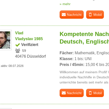
» mehr
Nachricht
Mobil
Kompetente Nachh
Vlad
Vladyslav 1985
Deutsch, Englisc
Verifiziert
59
Fächer:
Mathematik, Englis
40476 Düsseldorf
Klasse:
1 bis: UNI
Preis / 45min:
15,00 € bis 2
t aktiv: 08.07.2026
Willkommen auf meinem Profil! I
individuelle Nachhilfe in Deutsc
unterrichte bereits seit mehr als
Nachricht
Mobil