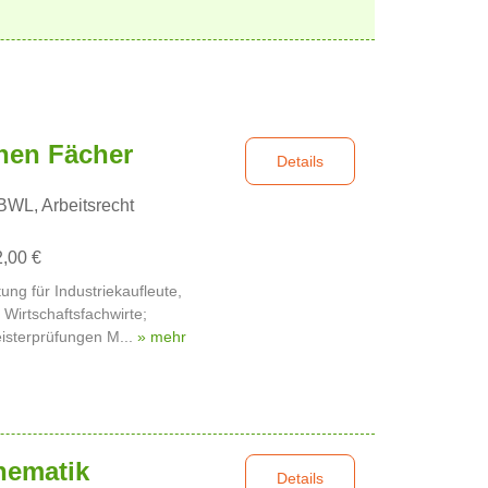
hen Fächer
Details
WL, Arbeitsrecht
2,00 €
ung für Industriekaufleute,
Wirtschaftsfachwirte;
isterprüfungen M...
» mehr
hematik
Details