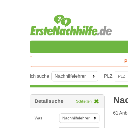
P
Ich suche
PLZ
Nac
Detailsuche
Schließen
61
Anbi
Was