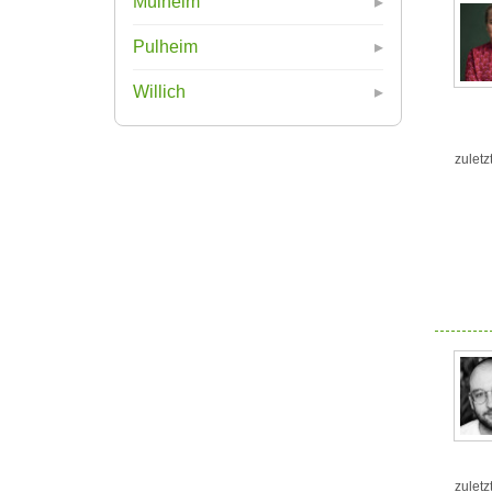
Mülheim
Pulheim
Willich
zuletz
zuletz