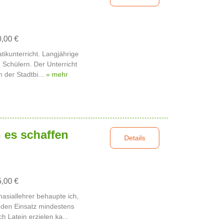
0,00 €
ikunterricht. Langjährige
 Schülern. Der Unterricht
n der Stadtbi...
» mehr
 es schaffen
Details
5,00 €
asiallehrer behaupte ich,
nden Einsatz mindestens
 Latein erzielen ka...