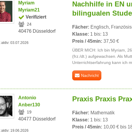
Nachhilfe in EN u
Myriam
Myriam21
bilingualen Stude
Verifiziert
24
Fächer:
Englisch, Französi
40476 Düsseldorf
Klasse:
1 bis: 13
Preis / 45min:
37,50 €
t aktiv: 03.07.2026
ÜBER MICH: Ich bin Myriam, 26 
(frz./dt.) aufgewachsen. Als Mut
Unterrichtserfahrung kann ich mi
Nachricht
Praxis Praxis Pra
Antonio
Anber130
19
Fächer:
Mathematik
40477 Düsseldorf
Klasse:
1 bis: 13
Preis / 45min:
10,00 € bis 1
t aktiv: 19.06.2026