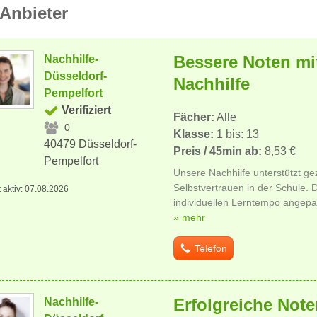
Anbieter
Bessere Noten mi
Nachhilfe-
Düsseldorf-
Nachhilfe
Pempelfort
Verifiziert
Fächer:
Alle
0
Klasse:
1 bis: 13
40479 Düsseldorf-
Preis / 45min ab:
8,53 €
Pempelfort
Unsere Nachhilfe unterstützt ge
Selbstvertrauen in der Schule. 
t aktiv: 07.08.2026
individuellen Lerntempo angepas
» mehr
Telefon
Erfolgreiche Not
Nachhilfe-