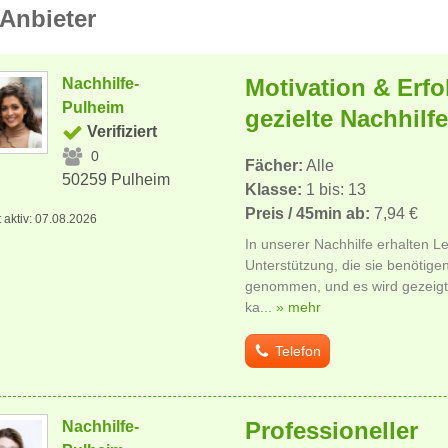
Anbieter
Motivation & Erfo
Nachhilfe-
Pulheim
gezielte Nachhilfe
Verifiziert
0
Fächer:
Alle
50259 Pulheim
Klasse:
1 bis: 13
Preis / 45min ab:
7,94 €
t aktiv: 07.08.2026
In unserer Nachhilfe erhalten 
Unterstützung, die sie benötige
genommen, und es wird gezeig
ka...
» mehr
Telefon
Professioneller
Nachhilfe-