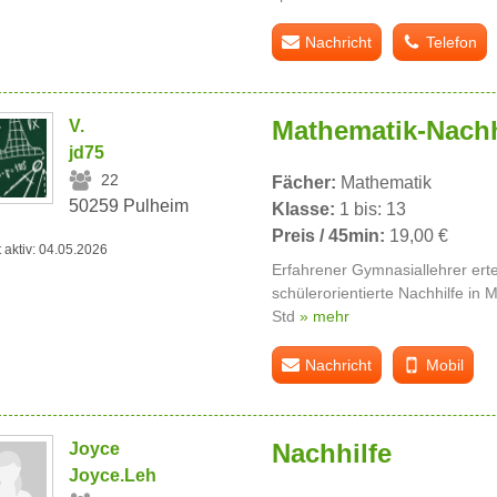
Nachricht
Telefon
Mathematik-Nachh
V.
jd75
22
Fächer:
Mathematik
50259 Pulheim
Klasse:
1 bis: 13
Preis / 45min:
19,00 €
t aktiv: 04.05.2026
Erfahrener Gymnasiallehrer erteil
schülerorientierte Nachhilfe in
Std
» mehr
Nachricht
Mobil
Nachhilfe
Joyce
Joyce.Leh