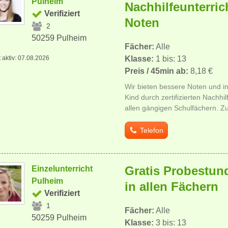
Pulheim
Nachhilfeunterric
Verifiziert
Noten
2
50259 Pulheim
Fächer:
Alle
t aktiv: 07.08.2026
Klasse:
1 bis: 13
Preis / 45min ab:
8,18 €
Wir bieten bessere Noten und in
Kind durch zertifizierten Nachhilf
allen gängigen Schulfächern. Z
Telefon
Gratis Probestund
Einzelunterricht
Pulheim
in allen Fächern
Verifiziert
1
Fächer:
Alle
50259 Pulheim
Klasse:
3 bis: 13