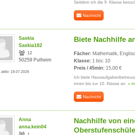
Seitdem ich die 9. Klasse besuc
Nachricht
Biete Nachhilfe a
Saskia
Saskia182
12
Fächer:
Mathematik, Englis
50259 Pulheim
Klasse:
1 bis: 10
Preis / 45min:
15,00 €
t aktiv: 18.07.2026
Ich biete Hausaufgabenbetreuun
innen bis zur 10. Klasse an.
» m
Nachricht
Nachhilfe von ei
Anna
anna.kein04
Oberstufenschüle
1