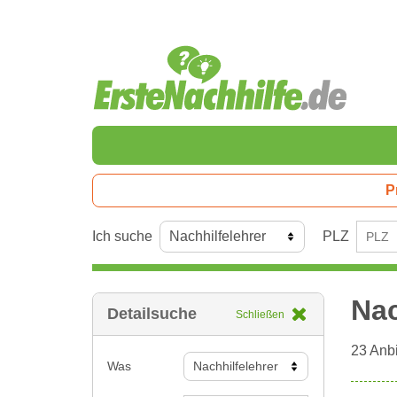
P
Ich suche
PLZ
Nac
Detailsuche
Schließen
23
Anbi
Was