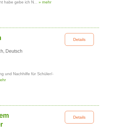
ht habe gebe ich N...
» mehr
n
Details
ch, Deutsch
g und Nachhilfe für Schüler/-
ehr
nem
Details
r