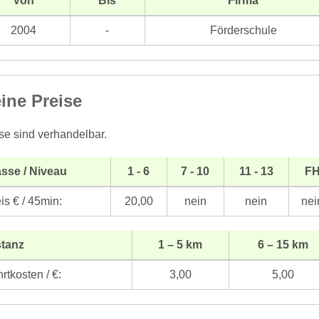
Von
Bis
Firma
2004
-
Förderschule
ine Preise
se sind verhandelbar.
sse / Niveau
1 - 6
7 - 10
11 - 13
F
is € / 45min:
20,00
nein
nein
nei
stanz
1 – 5 km
6 – 15 km
rtkosten / €:
3,00
5,00