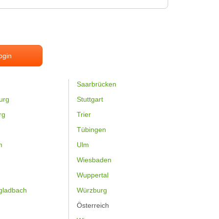
ogin
Saarbrücken
urg
Stuttgart
rg
Trier
Tübingen
m
Ulm
Wiesbaden
Wuppertal
gladbach
Würzburg
Österreich