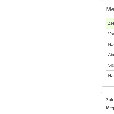
Me
Ze
Vor
Nac
Abe
Spä
Nac
Zule
Mitg