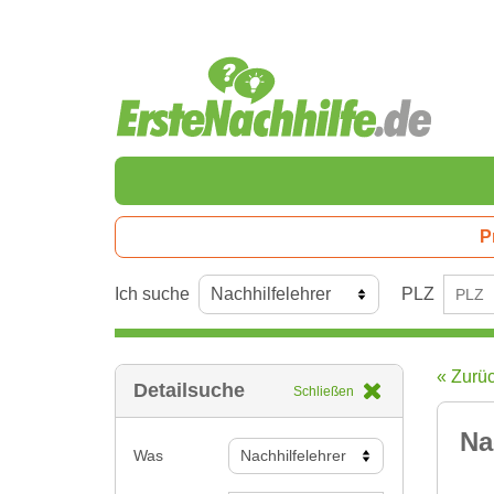
P
Ich suche
PLZ
« Zurü
Detailsuche
Schließen
Na
Was