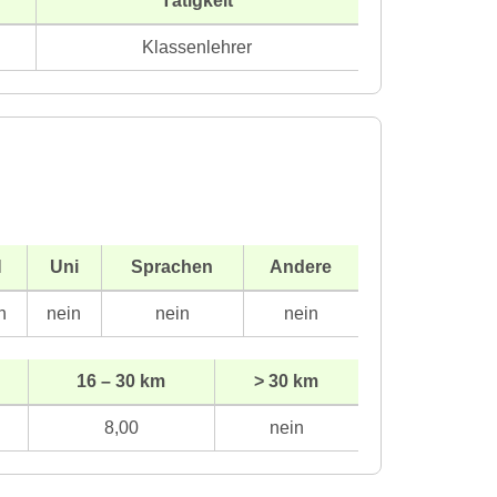
Tätigkeit
Klassenlehrer
H
Uni
Sprachen
Andere
n
nein
nein
nein
16 – 30 km
> 30 km
8,00
nein