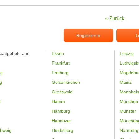
« Zurück
Registrieren
L
feangebote aus
Essen
Leipzig
Frankfurt
Ludwigsb
rg
Freiburg
Magdebu
g
Gelsenkirchen
Mainz
Greifswald
Mannhei
d
Hamm
München
Hamburg
Münster
Hannover
Mönchen
hweig
Heidelberg
Nürnberg