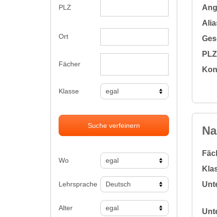
Ange
PLZ
Alia
Ort
Gesc
PLZ 
Fächer
Kon
Klasse
Suche verfeinern
Na
Fäc
Wo
Klas
Lehrsprache
Unte
Alter
Unte