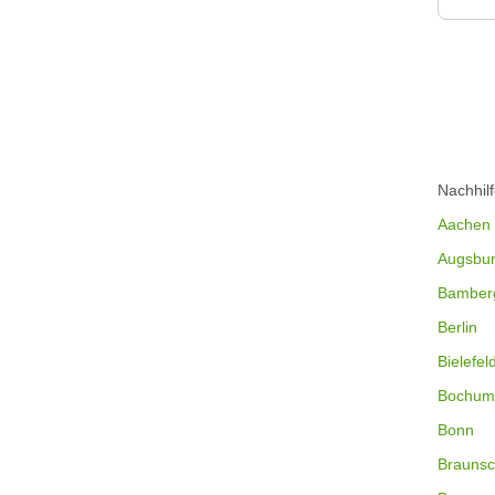
Nachhil
Aachen
Augsbu
Bamber
Berlin
Bielefel
Bochum
Bonn
Braunsc