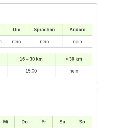
H
Uni
Sprachen
Andere
n
nein
nein
nein
16 – 30 km
> 30 km
15,00
nein
Mi
Do
Fr
Sa
So