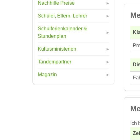
Nachhilfe Preise
Me
Schüler, Eltern, Lehrer
Schulferienkalender &
Kla
Stundenplan
Pre
Kultusministerien
Tandempartner
Di
Magazin
Fah
Me
Ich 
Ze