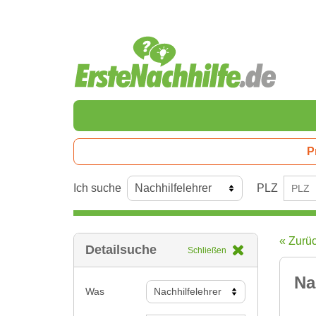
P
Ich suche
PLZ
« Zurü
Detailsuche
Schließen
Na
Was