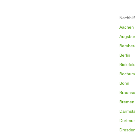
Nachhil
Aachen
Augsbu
Bamber
Berlin
Bielefel
Bochum
Bonn
Braunsc
Bremen
Darmsta
Dortmu
Dresde