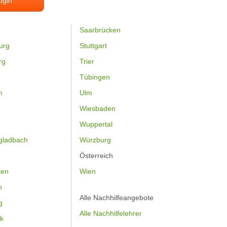
ogin
Saarbrücken
urg
Stuttgart
rg
Trier
Tübingen
m
Ulm
Wiesbaden
Wuppertal
gladbach
Würzburg
Österreich
sen
Wien
h
Alle Nachhilfeangebote
g
Alle Nachhilfelehrer
k