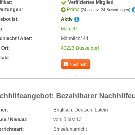
ifikat:
Verifiziertes Mitglied
ertungen:
Prima
(24 positiv, 24 Bewertungen)
bot ist:
Aktiv
s:
MarcelT
hlecht / Alter:
Männlich/ 44
Ort:
40223 Düsseldorf
takt:
Nachricht
chhilfeangebot: Bezahlbarer Nachhilfeu
her:
Englisch, Deutsch, Latein
se / Niveau:
von: 5 bis: 13
rrichtsart:
Einzelunterricht