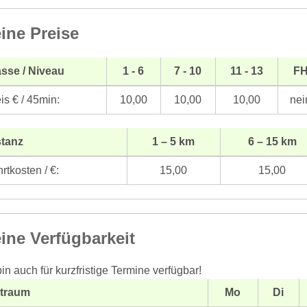
ine Preise
sse / Niveau
1 - 6
7 - 10
11 - 13
F
is € / 45min:
10,00
10,00
10,00
nei
stanz
1 – 5 km
6 – 15 km
rtkosten / €:
15,00
15,00
ine Verfügbarkeit
bin auch für kurzfristige Termine verfügbar!
itraum
Mo
Di