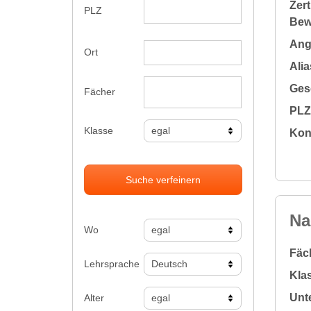
Zert
PLZ
Bew
Ange
Ort
Alia
Gesc
Fächer
PLZ 
Klasse
Kon
Suche verfeinern
Na
Wo
Fäc
Lehrsprache
Klas
Unte
Alter