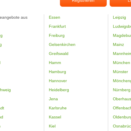
Registrieren
L
feangebote aus
Essen
Leipzig
Frankfurt
Ludwigsb
rg
Freiburg
Magdebu
g
Gelsenkirchen
Mainz
Greifswald
Mannhei
d
Hamm
München
Hamburg
Münster
Hannover
Mönchen
hweig
Heidelberg
Nürnberg
Jena
Oberhau
dt
Karlsruhe
Offenbac
nd
Kassel
Oldenbur
n
Kiel
Osnabrüc