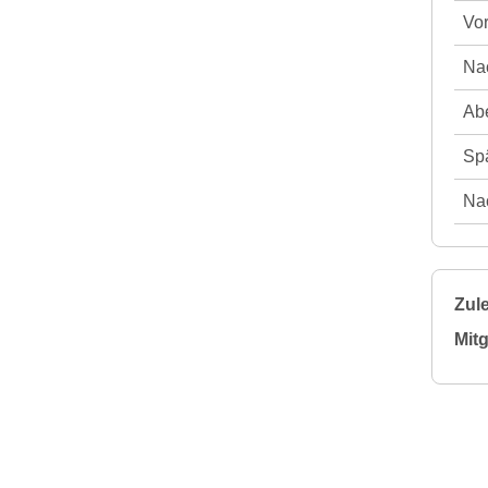
Vor
Nac
Abe
Spä
Nac
Zule
Mitg