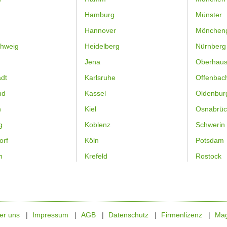
Hamburg
Münster
Hannover
Mönchen
hweig
Heidelberg
Nürnberg
Jena
Oberhau
dt
Karlsruhe
Offenbac
nd
Kassel
Oldenbur
n
Kiel
Osnabrüc
g
Koblenz
Schwerin
orf
Köln
Potsdam
n
Krefeld
Rostock
er uns
Impressum
AGB
Datenschutz
Firmenlizenz
Mag