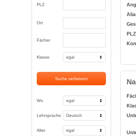
Ange
PLZ
Alia
Ort
Gesc
PLZ 
Fächer
Kon
Klasse
Suche verfeinern
Na
Fäc
Wo
Klas
Lehrsprache
Unte
Alter
Unte