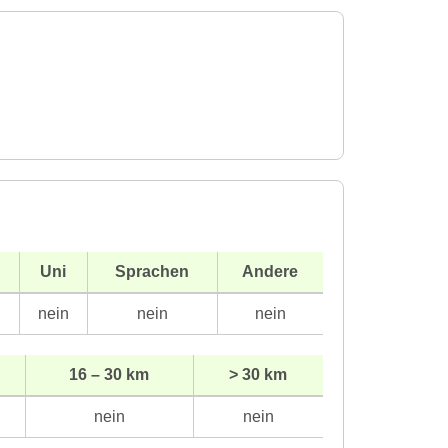
Uni
Sprachen
Andere
n
nein
nein
nein
16 – 30 km
> 30 km
nein
nein