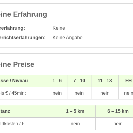
ine Erfahrung
rerfahrung:
Keine
errichtserfahrungen:
Keine Angabe
ine Preise
sse / Niveau
1 - 6
7 - 10
11 - 13
FH
is € / 45min:
nein
nein
nein
nei
stanz
1 – 5 km
6 – 15 km
rtkosten / €:
nein
nein