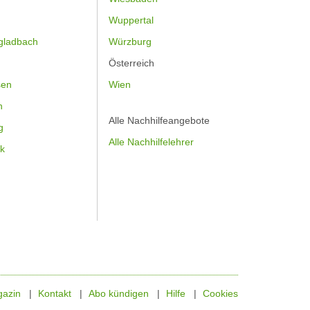
Wuppertal
gladbach
Würzburg
Österreich
sen
Wien
h
Alle Nachhilfeangebote
g
Alle Nachhilfelehrer
k
azin
Kontakt
Abo kündigen
Hilfe
Cookies