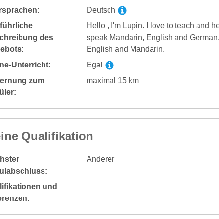
rsprachen:
Deutsch
führliche
Hello , I'm Lupin. I love to teach and he
chreibung des
speak Mandarin, English and German. 
ebots:
English and Mandarin.
ne-Unterricht:
Egal
fernung zum
maximal 15 km
üler:
ine Qualifikation
hster
Anderer
ulabschluss:
ifikationen und
erenzen: