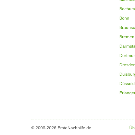
Bochum
Bonn
Braunsc
Bremen
Darmsta
Dortmu
Dresde
Duisbur
Düsseld
Erlange
© 2006-2026 ErsteNachhilfe.de
Üb