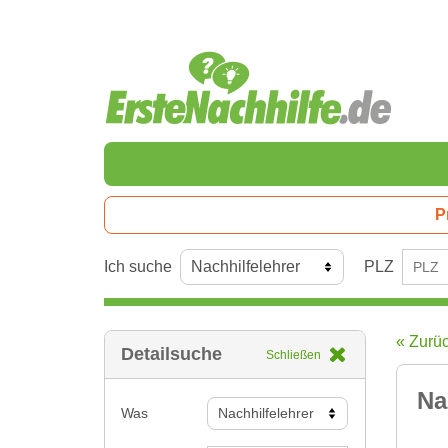
P
Ich suche
PLZ
« Zurü
Detailsuche
Schließen
Na
Was