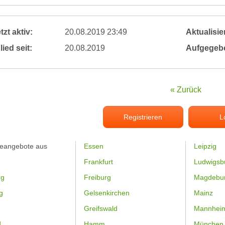
tzt aktiv:
20.08.2019 23:49
Aktualisier
lied seit:
20.08.2019
Aufgegeb
« Zurück
Registrieren
L
feangebote aus
Essen
Leipzig
Frankfurt
Ludwigsb
rg
Freiburg
Magdebu
g
Gelsenkirchen
Mainz
Greifswald
Mannhei
d
Hamm
München