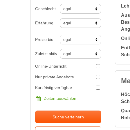
Leh
Geschlecht
Aus
Bes
Erfahrung
Ang
Onli
Preise bis
Ent
Zuletzt aktiv
Sch
Online-Unterricht
Nur private Angebote
Me
Kurzfristig verfügbar
Höc
Zeiten auswählen
Sch
Qual
Suche verfeinern
Ref