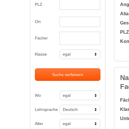
Ange
PLZ
Alia
Ort
Gesc
PLZ 
Fächer
Kon
Klasse
Suche verfeinern
Na
Fa
Wo
Fäc
Klas
Lehrsprache
Unte
Alter