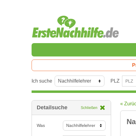
P
Ich suche
PLZ
« Zurü
Detailsuche
Schließen
Na
Was