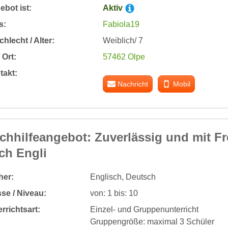
bot ist:
Aktiv
s:
Fabiola19
hlecht / Alter:
Weiblich/ 7
Ort:
57462 Olpe
takt:
Nachricht
Mobil
chhilfeangebot: Zuverlässig und mit F
ch Engli
her:
Englisch, Deutsch
se / Niveau:
von: 1 bis: 10
rrichtsart:
Einzel- und Gruppenunterricht
Gruppengröße: maximal 3 Schüler