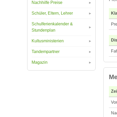
Nachhilfe Preise
Kla
Schüler, Eltern, Lehrer
Schulferienkalender &
Pre
Stundenplan
Di
Kultusministerien
Fah
Tandempartner
Magazin
Me
Ze
Vor
Nac