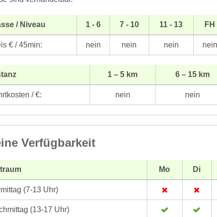
sse / Niveau
1 - 6
7 - 10
11 - 13
FH
is € / 45min:
nein
nein
nein
nei
stanz
1 – 5 km
6 – 15 km
rtkosten / €:
nein
nein
ine Verfügbarkeit
itraum
Mo
Di
mittag (7-13 Uhr)
hmittag (13-17 Uhr)