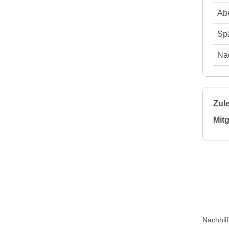
Abe
Spä
Nac
Zule
Mitg
Nachhil