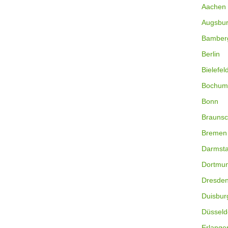
Aachen
Augsbu
Bamber
Berlin
Bielefel
Bochum
Bonn
Braunsc
Bremen
Darmsta
Dortmu
Dresde
Duisbur
Düsseld
Erlange