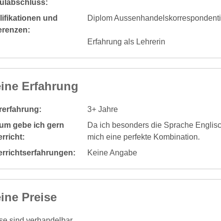
ulabschluss:
ifikationen und
Diplom Aussenhandelskorrespondent
erenzen:
Erfahrung als Lehrerin
ine Erfahrung
rerfahrung:
3+ Jahre
um gebe ich gern
Da ich besonders die Sprache Englisch
rricht:
mich eine perfekte Kombination.
errichtserfahrungen:
Keine Angabe
ine Preise
se sind verhandelbar.