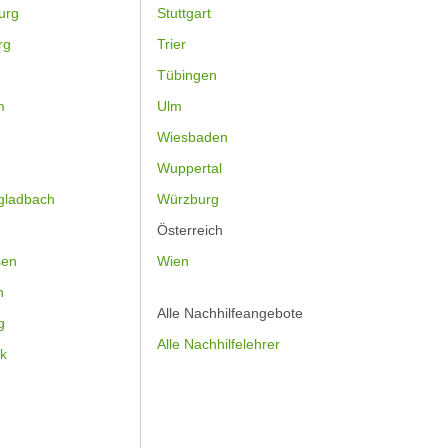
urg
Stuttgart
rg
Trier
Tübingen
m
Ulm
Wiesbaden
Wuppertal
gladbach
Würzburg
Österreich
sen
Wien
h
Alle Nachhilfeangebote
g
Alle Nachhilfelehrer
k