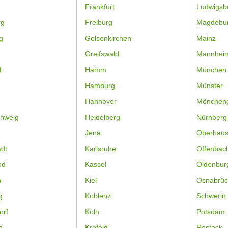
Frankfurt
Ludwigsb
rg
Freiburg
Magdebu
g
Gelsenkirchen
Mainz
Greifswald
Mannhei
d
Hamm
München
Hamburg
Münster
Hannover
Mönchen
hweig
Heidelberg
Nürnberg
Jena
Oberhau
dt
Karlsruhe
Offenbac
nd
Kassel
Oldenbur
n
Kiel
Osnabrüc
g
Koblenz
Schwerin
orf
Köln
Potsdam
n
Krefeld
Rostock