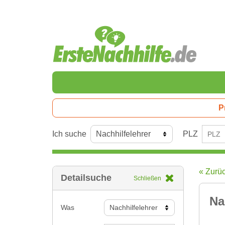
P
Ich suche
PLZ
« Zurü
Detailsuche
Schließen
Na
Was