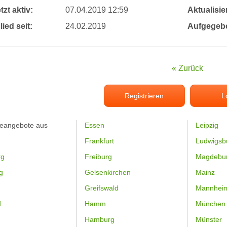
tzt aktiv:
07.04.2019 12:59
Aktualisier
lied seit:
24.02.2019
Aufgegeb
« Zurück
Registrieren
L
feangebote aus
Essen
Leipzig
Frankfurt
Ludwigsb
rg
Freiburg
Magdebu
g
Gelsenkirchen
Mainz
Greifswald
Mannhei
d
Hamm
München
Hamburg
Münster