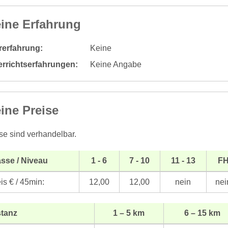
ine Erfahrung
rerfahrung:
Keine
errichtserfahrungen:
Keine Angabe
ine Preise
se sind verhandelbar.
sse / Niveau
1 - 6
7 - 10
11 - 13
F
is € / 45min:
12,00
12,00
nein
nei
stanz
1 – 5 km
6 – 15 km