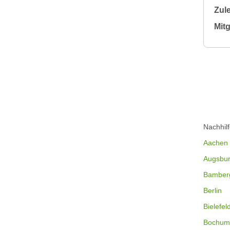
Zule
Mitg
Nachhil
Aachen
Augsbu
Bamber
Berlin
Bielefel
Bochum