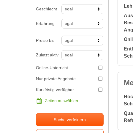
Leh
Geschlecht
Aus
Bes
Erfahrung
Ang
Onli
Preise bis
Ent
Zuletzt aktiv
Sch
Online-Unterricht
Nur private Angebote
Me
Kurzfristig verfügbar
Höc
Zeiten auswählen
Sch
Qual
Suche verfeinern
Ref