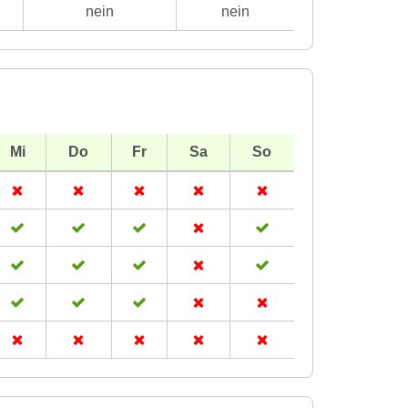
nein
nein
Mi
Do
Fr
Sa
So