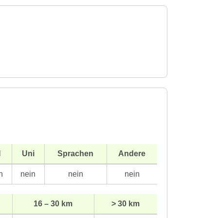
H
Uni
Sprachen
Andere
n
nein
nein
nein
16 – 30 km
> 30 km