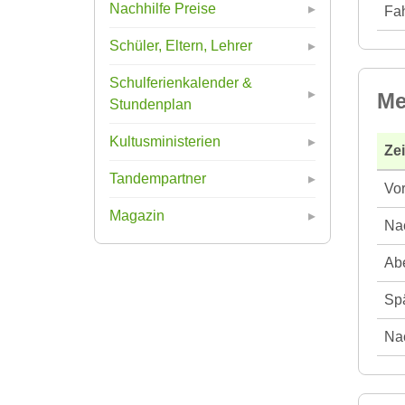
Nachhilfe Preise
Fah
Schüler, Eltern, Lehrer
Schulferienkalender &
Me
Stundenplan
Kultusministerien
Ze
Tandempartner
Vor
Magazin
Nac
Abe
Spä
Nac