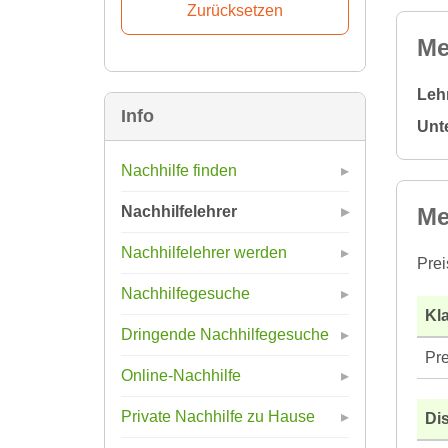
Me
Leh
Info
Unt
Nachhilfe finden
Me
Nachhilfelehrer
Nachhilfelehrer werden
Prei
Nachhilfegesuche
Kla
Dringende Nachhilfegesuche
Pre
Online-Nachhilfe
Private Nachhilfe zu Hause
Di