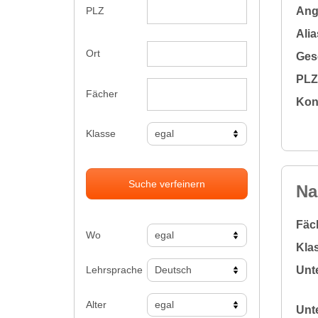
Ange
PLZ
Alia
Ort
Gesc
PLZ 
Fächer
Kon
Klasse
Suche verfeinern
Na
Fäc
Wo
Klas
Lehrsprache
Unte
Alter
Unte