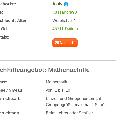
bot ist:
Aktiv
s:
Kassandra98
hlecht / Alter:
Weiblich/ 27
Ort:
45711 Datteln
takt:
Nachricht
chhilfeangebot: Mathenachilfe
her:
Mathematik
se / Niveau:
von: 1 bis: 10
rrichtsart:
Einzel- und Gruppenunterricht
Gruppengröße: maximal 2 Schüler
rrichtsort:
Beim Lehrer oder Schüler