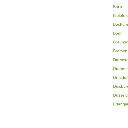
Berlin
Bielefel
Bochum
Bonn
Braunsc
Bremen
Darmsta
Dortmu
Dresde
Duisbur
Düsseld
Erlange