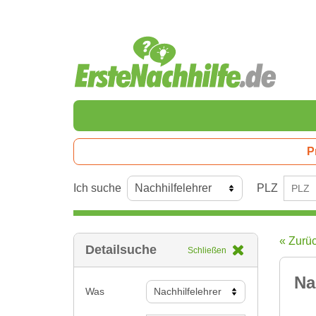
P
Ich suche
PLZ
« Zurü
Detailsuche
Schließen
Na
Was