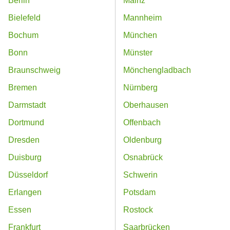
Berlin
Mainz
Bielefeld
Mannheim
Bochum
München
Bonn
Münster
Braunschweig
Mönchengladbach
Bremen
Nürnberg
Darmstadt
Oberhausen
Dortmund
Offenbach
Dresden
Oldenburg
Duisburg
Osnabrück
Düsseldorf
Schwerin
Erlangen
Potsdam
Essen
Rostock
Frankfurt
Saarbrücken