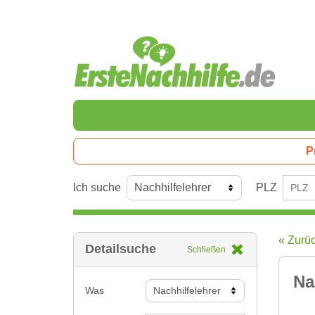
P
Ich suche
PLZ
« Zurü
Detailsuche
Schließen
Na
Was