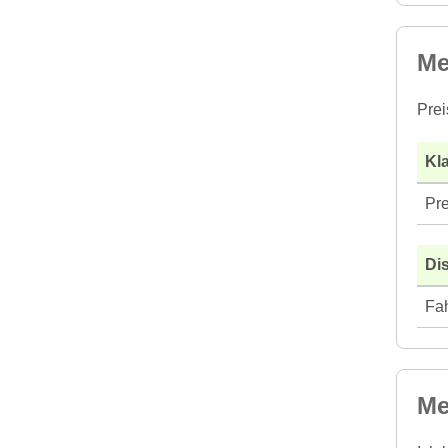
Me
Prei
Kla
Pre
Di
Fah
Me