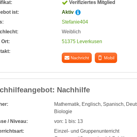
ifikat:
Verifiziertes Mitglied
bot ist:
Aktiv
s:
Stefanie404
chlecht:
Weiblich
Ort:
51375 Leverkusen
takt:
Nachricht
Mobil
chhilfeangebot: Nachhilfe
her:
Mathematik, Englisch, Spanisch, Deut
Biologie
se / Niveau:
von: 1 bis: 13
rrichtsart:
Einzel- und Gruppenunterricht