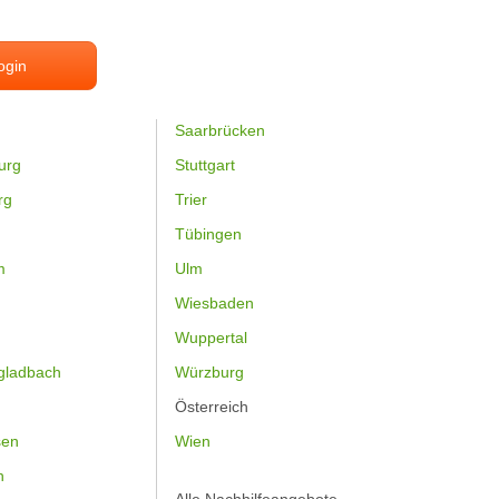
ogin
Saarbrücken
urg
Stuttgart
rg
Trier
Tübingen
m
Ulm
Wiesbaden
Wuppertal
gladbach
Würzburg
Österreich
sen
Wien
h
Alle Nachhilfeangebote