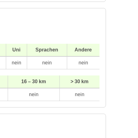
Uni
Sprachen
Andere
n
nein
nein
nein
16 – 30 km
> 30 km
nein
nein