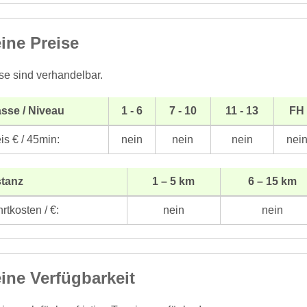
ine Preise
se sind verhandelbar.
sse / Niveau
1 - 6
7 - 10
11 - 13
FH
is € / 45min:
nein
nein
nein
nei
stanz
1 – 5 km
6 – 15 km
rtkosten / €:
nein
nein
ine Verfügbarkeit