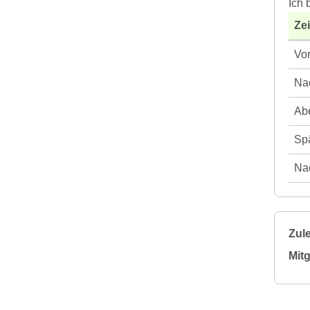
Ich 
Ze
Vor
Nac
Abe
Spä
Nac
Zule
Mitg