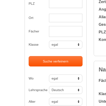
Zert
PLZ
Ange
Alia
Ort
Ges
Fächer
PLZ 
Kon
Klasse
Suche verfeinern
Na
Wo
Fäc
Lehrsprache
Klas
Unte
Alter