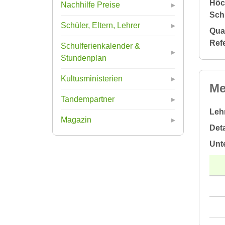
Höc
Nachhilfe Preise
Sch
Schüler, Eltern, Lehrer
Qual
Ref
Schulferienkalender &
Stundenplan
Kultusministerien
Me
Tandempartner
Leh
Magazin
Deta
Unt