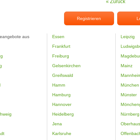
« Zurück
Registrieren
L
feangebote aus
Essen
Leipzig
Frankfurt
Ludwigsb
rg
Freiburg
Magdebu
g
Gelsenkirchen
Mainz
Greifswald
Mannhei
d
Hamm
München
Hamburg
Münster
Hannover
Mönchen
hweig
Heidelberg
Nürnberg
Jena
Oberhau
dt
Karlsruhe
Offenbac