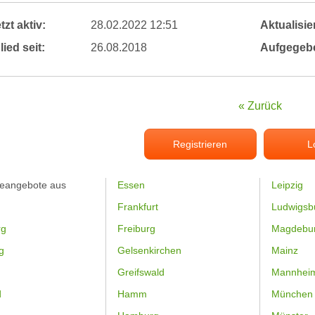
tzt aktiv:
28.02.2022 12:51
Aktualisier
lied seit:
26.08.2018
Aufgegeb
« Zurück
Registrieren
L
feangebote aus
Essen
Leipzig
Frankfurt
Ludwigsb
rg
Freiburg
Magdebu
g
Gelsenkirchen
Mainz
Greifswald
Mannhei
d
Hamm
München