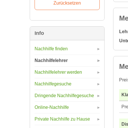
Me
Leh
Info
Unt
Nachhilfe finden
Nachhilfelehrer
Me
Nachhilfelehrer werden
Prei
Nachhilfegesuche
Kla
Dringende Nachhilfegesuche
Pre
Online-Nachhilfe
Private Nachhilfe zu Hause
Di