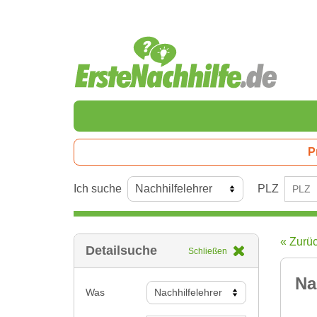
P
Ich suche
PLZ
« Zurü
Detailsuche
Schließen
Na
Was