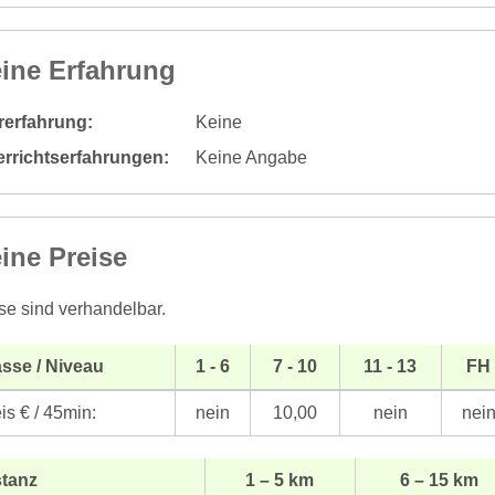
ine Erfahrung
rerfahrung:
Keine
errichtserfahrungen:
Keine Angabe
ine Preise
se sind verhandelbar.
sse / Niveau
1 - 6
7 - 10
11 - 13
FH
is € / 45min:
nein
10,00
nein
nei
stanz
1 – 5 km
6 – 15 km