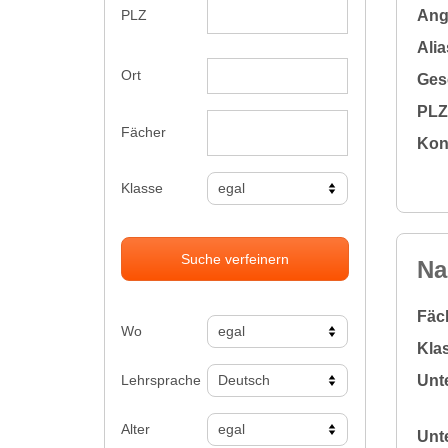
Ange
PLZ
Alia
Ort
Gesc
PLZ 
Fächer
Kon
Klasse
Suche verfeinern
Na
Fäc
Wo
Klas
Lehrsprache
Unte
Alter
Unte