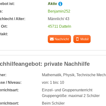
bot ist:
Aktiv
s:
Benjamin252
hlecht / Alter:
Männlich/ 43
Ort:
45711 Datteln
takt:
Nachricht
Mobil
chhilfeangebot: private Nachhilfe
her:
Mathematik, Physik, Technische Mech
se / Niveau:
von: 1 bis: 10
rrichtsart:
Einzel- und Gruppenunterricht
Gruppengröße: maximal 2 Schüler
rrichtsort:
Beim Schüler