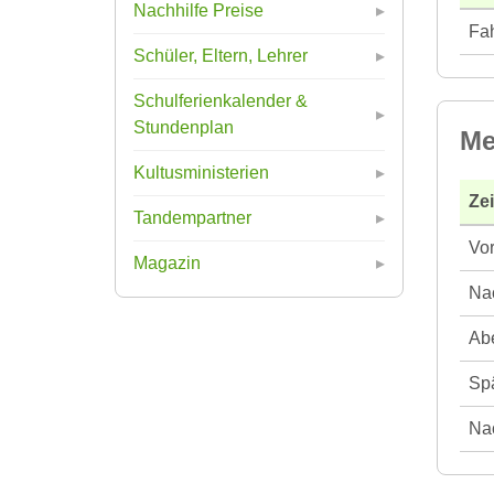
Nachhilfe Preise
Fah
Schüler, Eltern, Lehrer
Schulferienkalender &
Stundenplan
Me
Kultusministerien
Ze
Tandempartner
Vor
Magazin
Nac
Abe
Spä
Nac