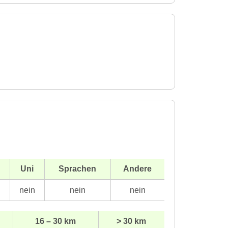
Uni
Sprachen
Andere
n
nein
nein
nein
16 – 30 km
> 30 km