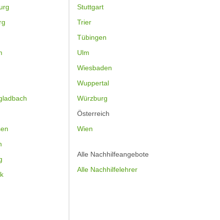
urg
Stuttgart
rg
Trier
Tübingen
m
Ulm
Wiesbaden
Wuppertal
gladbach
Würzburg
Österreich
sen
Wien
h
Alle Nachhilfeangebote
g
Alle Nachhilfelehrer
k