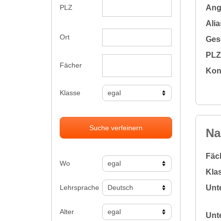
Ange
PLZ
Alia
Ort
Gesc
PLZ 
Fächer
Kon
Klasse
Suche verfeinern
Na
Fäc
Wo
Klas
Lehrsprache
Unte
Alter
Unte