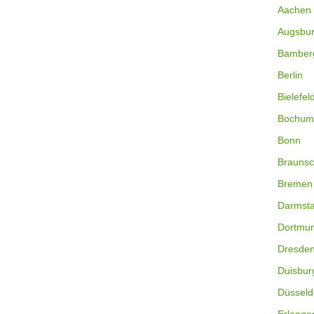
Aachen
Augsbu
Bamber
Berlin
Bielefel
Bochum
Bonn
Braunsc
Bremen
Darmsta
Dortmu
Dresde
Duisbur
Düsseld
Erlange