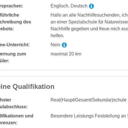
rsprachen:
Englisch, Deutsch
führliche
Hallo an alle Nachhilfesuchenden, ic
chreibung des
an einer Spezialschule für Naturwissen
ebots:
Nachhilfe gegeben und freue mich eu
helfen.
ne-Unterricht:
Nein
fernung zum
maximal 20 km
üler:
ine Qualifikation
hster
Real(Haupt/Gesamt/Sekundar)schule
ulabschluss:
ifikationen und
Besondere Leistungs Feststellung an 
erenzen: