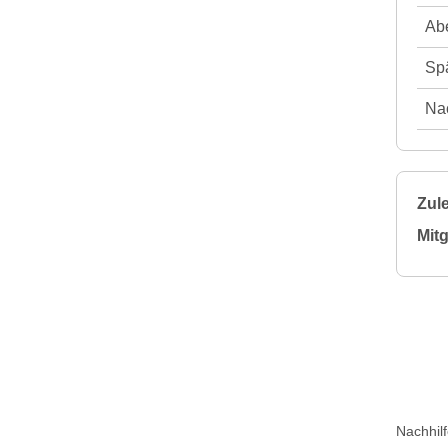
Abe
Spä
Nac
Zule
Mitg
Nachhil