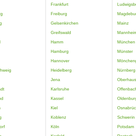
Frankfurt
Ludwigsb
rg
Freiburg
Magdebu
g
Gelsenkirchen
Mainz
Greifswald
Mannhei
d
Hamm
München
Hamburg
Münster
Hannover
Mönchen
hweig
Heidelberg
Nürnberg
Jena
Oberhau
dt
Karlsruhe
Offenbac
nd
Kassel
Oldenbur
n
Kiel
Osnabrüc
g
Koblenz
Schwerin
orf
Köln
Potsdam
n
Krefeld
Rostock