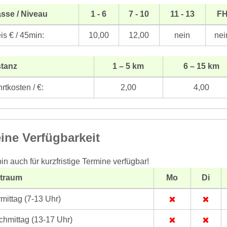
sse / Niveau
1 - 6
7 - 10
11 - 13
F
is € / 45min:
10,00
12,00
nein
nei
stanz
1 – 5 km
6 – 15 km
rtkosten / €:
2,00
4,00
ine Verfügbarkeit
bin auch für kurzfristige Termine verfügbar!
itraum
Mo
Di
mittag (7-13 Uhr)
hmittag (13-17 Uhr)