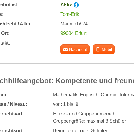
bot ist:
Aktiv
s:
Tom-Erik
hlecht / Alter:
Männlich/ 24
Ort:
99084 Erfurt
takt:
Nachricht
Mobil
chhilfeangebot: Kompetente und freund
her:
Mathematik, Englisch, Chemie, Informa
se / Niveau:
von: 1 bis: 9
rrichtsart:
Einzel- und Gruppenunterricht
Gruppengröße: maximal 3 Schüler
rrichtsort:
Beim Lehrer oder Schüler