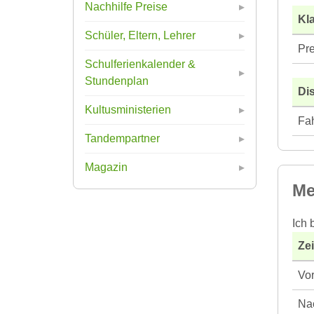
Nachhilfe Preise
Kla
Schüler, Eltern, Lehrer
Pre
Schulferienkalender &
Stundenplan
Di
Kultusministerien
Fah
Tandempartner
Magazin
Me
Ich 
Ze
Vor
Nac