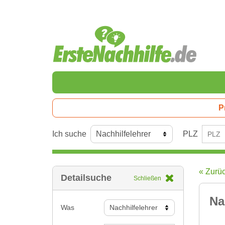
P
Ich suche
PLZ
« Zurü
Detailsuche
Schließen
Na
Was