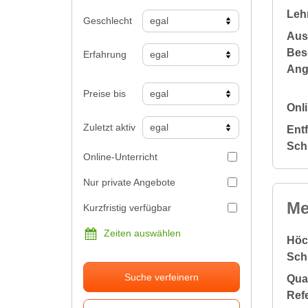
Leh
Geschlecht
Aus
Bes
Erfahrung
Ang
Preise bis
Onli
Zuletzt aktiv
Ent
Sch
Online-Unterricht
Nur private Angebote
Me
Kurzfristig verfügbar
Zeiten auswählen
Höc
Sch
Suche verfeinern
Qual
Ref