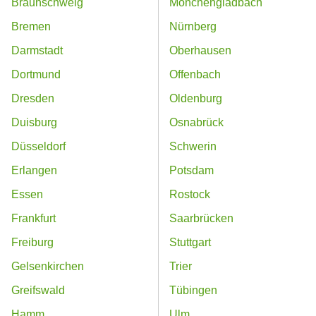
Braunschweig
Mönchengladbach
Bremen
Nürnberg
Darmstadt
Oberhausen
Dortmund
Offenbach
Dresden
Oldenburg
Duisburg
Osnabrück
Düsseldorf
Schwerin
Erlangen
Potsdam
Essen
Rostock
Frankfurt
Saarbrücken
Freiburg
Stuttgart
Gelsenkirchen
Trier
Greifswald
Tübingen
Hamm
Ulm