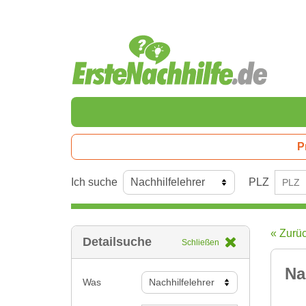
P
Ich suche
PLZ
« Zurü
Detailsuche
Schließen
Na
Was