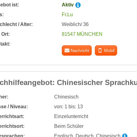
bot ist:
Aktiv
s:
Fr.Lu
hlecht / Alter:
Weiblich/ 36
Ort:
81547 MÜNCHEN
takt:
Nachricht
Mobil
chhilfeangebot: Chinesischer Sprachk
her:
Chinesisch
se / Niveau:
von: 1 bis: 13
rrichtsart:
Einzelunterricht
rrichtsort:
Beim Schüler
rsprachen:
Englisch, Deutsch, Chinesisch