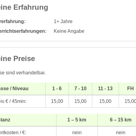
ine Erfahrung
rerfahrung:
1+ Jahre
errichtserfahrungen:
Keine Angabe
ine Preise
se sind verhandelbar.
sse / Niveau
1 - 6
7 - 10
11 - 13
FH
is € / 45min:
15,00
15,00
15,00
15,0
stanz
1 – 5 km
6 – 15 km
rtkosten / €:
nein
nein