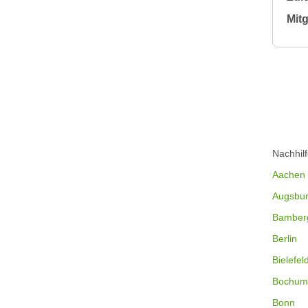
Mitg
Nachhil
Aachen
Augsbu
Bamber
Berlin
Bielefel
Bochum
Bonn