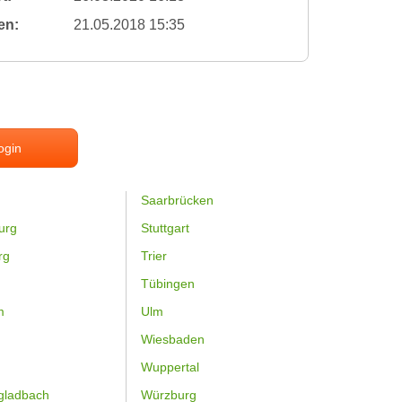
en:
21.05.2018 15:35
ogin
Saarbrücken
urg
Stuttgart
rg
Trier
Tübingen
m
Ulm
Wiesbaden
Wuppertal
gladbach
Würzburg