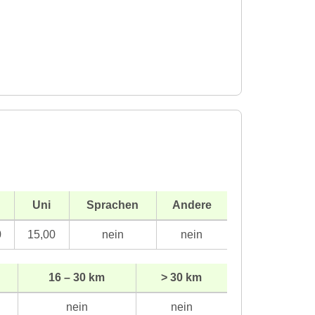
Uni
Sprachen
Andere
0
15,00
nein
nein
16 – 30 km
> 30 km
nein
nein