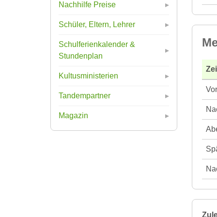
Nachhilfe Preise
Schüler, Eltern, Lehrer
Me
Schulferienkalender &
Stundenplan
Ze
Kultusministerien
Vor
Tandempartner
Nac
Magazin
Abe
Spä
Nac
Zule