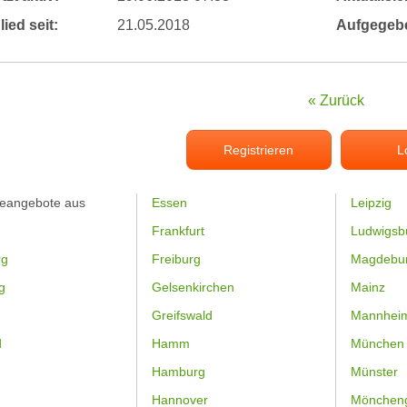
lied seit:
21.05.2018
Aufgegeb
« Zurück
Registrieren
L
feangebote aus
Essen
Leipzig
Frankfurt
Ludwigsb
rg
Freiburg
Magdebu
g
Gelsenkirchen
Mainz
Greifswald
Mannhei
d
Hamm
München
Hamburg
Münster
Hannover
Mönchen