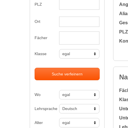
Ange
PLZ
Alia
Ort
Gesc
PLZ 
Fächer
Kon
Klasse
Suche verfeinern
Na
Fäc
Wo
Klas
Lehrsprache
Unte
Unte
Alter
Leh