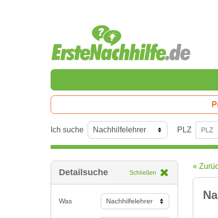
P
Ich suche
PLZ
« Zurü
Detailsuche
Schließen
Na
Was