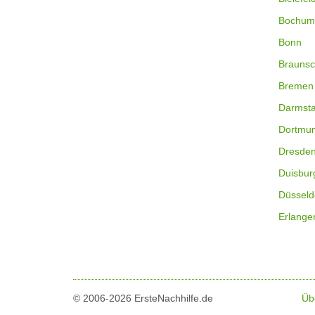
Bochum
Bonn
Braunsc
Bremen
Darmsta
Dortmu
Dresde
Duisbur
Düsseld
Erlange
© 2006-2026 ErsteNachhilfe.de
Üb