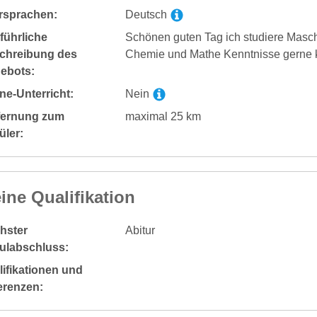
rsprachen:
Deutsch
führliche
Schönen guten Tag ich studiere Masc
chreibung des
Chemie und Mathe Kenntnisse gerne k
ebots:
ne-Unterricht:
Nein
fernung zum
maximal 25 km
üler:
ine Qualifikation
hster
Abitur
ulabschluss:
ifikationen und
erenzen: