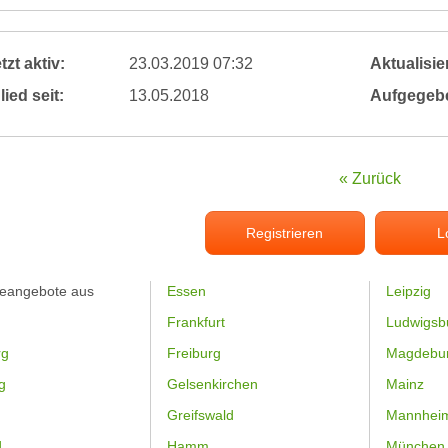
tzt aktiv:
23.03.2019 07:32
Aktualisier
lied seit:
13.05.2018
Aufgegeb
« Zurück
Registrieren
L
feangebote aus
Essen
Leipzig
Frankfurt
Ludwigsb
rg
Freiburg
Magdebu
g
Gelsenkirchen
Mainz
Greifswald
Mannhei
d
Hamm
München