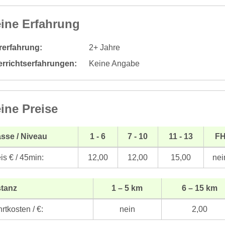
ine Erfahrung
rerfahrung:
2+ Jahre
errichtserfahrungen:
Keine Angabe
ine Preise
sse / Niveau
1 - 6
7 - 10
11 - 13
F
is € / 45min:
12,00
12,00
15,00
nei
stanz
1 – 5 km
6 – 15 km
rtkosten / €:
nein
2,00