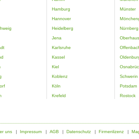
Hamburg
Münster
Hannover
Mönchen
hweig
Heidelberg
Nürnberg
Jena
Oberhau
dt
Karlsruhe
Offenbac
nd
Kassel
Oldenbur
n
Kiel
Osnabrüc
g
Koblenz
Schwerin
orf
Köln
Potsdam
n
Krefeld
Rostock
er uns
Impressum
AGB
Datenschutz
Firmenlizenz
Mag