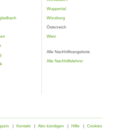
Wuppertal
gladbach
Würzburg
Österreich
sen
Wien
h
Alle Nachhilfeangebote
g
Alle Nachhilfelehrer
k
azin
Kontakt
Abo kündigen
Hilfe
Cookies