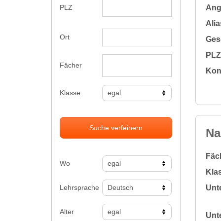
Ange
PLZ
Alia
Ort
Gesc
PLZ 
Fächer
Kon
Klasse
Suche verfeinern
Na
Fäc
Wo
Klas
Lehrsprache
Unte
Alter
Unte