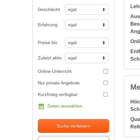
Leh
Geschlecht
Aus
Bes
Erfahrung
Ang
Onli
Preise bis
Ent
Zuletzt aktiv
Sch
Online-Unterricht
Nur private Angebote
Me
Kurzfristig verfügbar
Höc
Zeiten auswählen
Sch
Qual
Suche verfeinern
Ref