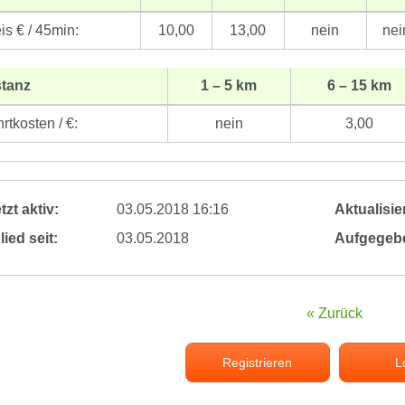
is € / 45min:
10,00
13,00
nein
nei
stanz
1 – 5 km
6 – 15 km
rtkosten / €:
nein
3,00
tzt aktiv:
03.05.2018 16:16
Aktualisier
lied seit:
03.05.2018
Aufgegeb
« Zurück
Registrieren
L