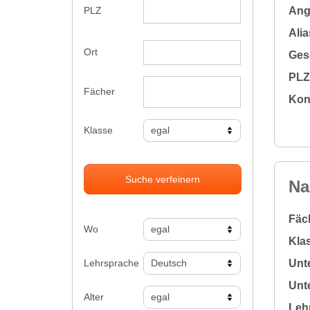
Ange
PLZ
Alia
Ort
Gesc
PLZ 
Fächer
Kon
Klasse
Suche verfeinern
Na
Fäc
Wo
Klas
Lehrsprache
Unte
Unte
Alter
Leh