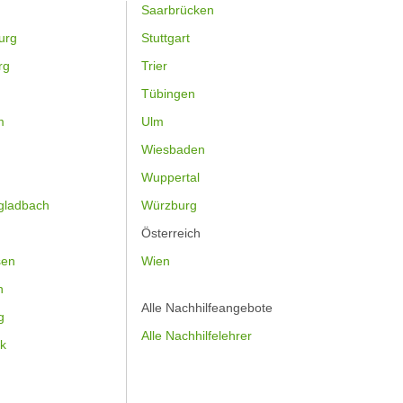
Saarbrücken
urg
Stuttgart
rg
Trier
Tübingen
m
Ulm
Wiesbaden
Wuppertal
gladbach
Würzburg
Österreich
sen
Wien
h
Alle Nachhilfeangebote
g
Alle Nachhilfelehrer
k