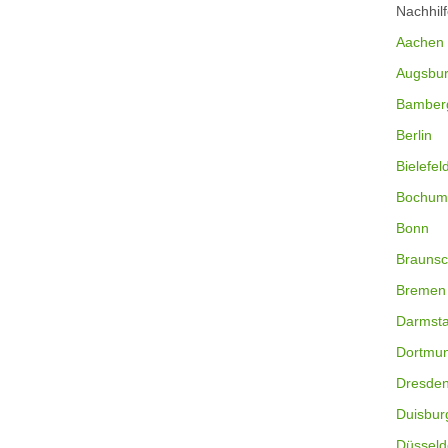
Nachhil
Aachen
Augsbu
Bamber
Berlin
Bielefel
Bochum
Bonn
Braunsc
Bremen
Darmsta
Dortmu
Dresde
Duisbur
Düsseld