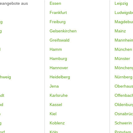
feangebote aus
Essen
Leipzig
Frankfurt
Ludwigsb
rg
Freiburg
Magdebu
g
Gelsenkirchen
Mainz
Greifswald
Mannhei
d
Hamm
München
Hamburg
Münster
Hannover
Mönchen
hweig
Heidelberg
Nürnberg
Jena
Oberhau
dt
Karlsruhe
Offenbac
nd
Kassel
Oldenbur
n
Kiel
Osnabrüc
g
Koblenz
Schwerin
orf
Köln
Potsdam