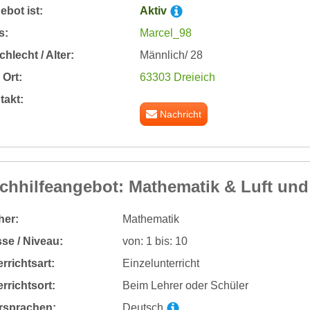
bot ist:
Aktiv
s:
Marcel_98
hlecht / Alter:
Männlich/ 28
Ort:
63303 Dreieich
takt:
Nachricht
chhilfeangebot: Mathematik & Luft und
her:
Mathematik
se / Niveau:
von: 1 bis: 10
rrichtsart:
Einzelunterricht
rrichtsort:
Beim Lehrer oder Schüler
rsprachen:
Deutsch