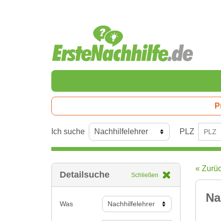
P
Ich suche
PLZ
« Zurü
Detailsuche
Schließen
Na
Was