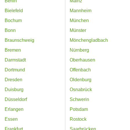
Berlin
Mainz
Bielefeld
Mannheim
Bochum
München
Bonn
Münster
Braunschweig
Mönchengladbach
Bremen
Nürnberg
Darmstadt
Oberhausen
Dortmund
Offenbach
Dresden
Oldenburg
Duisburg
Osnabrück
Düsseldorf
Schwerin
Erlangen
Potsdam
Essen
Rostock
Frankfurt
Saarbrücken