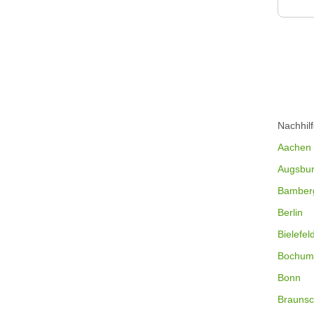
Nachhil
Aachen
Augsbu
Bamber
Berlin
Bielefel
Bochum
Bonn
Braunsc