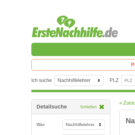
P
Ich suche
PLZ
« Zurü
Detailsuche
Schließen
Na
Was