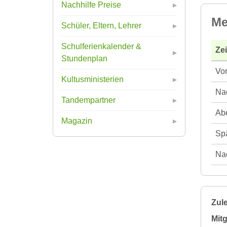
Nachhilfe Preise
Me
Schüler, Eltern, Lehrer
Schulferienkalender &
Ze
Stundenplan
Vor
Kultusministerien
Nac
Tandempartner
Abe
Magazin
Spä
Nac
Zule
Mitg