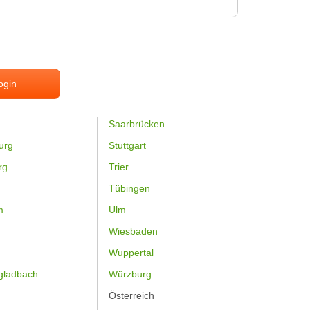
ogin
Saarbrücken
urg
Stuttgart
rg
Trier
Tübingen
m
Ulm
Wiesbaden
Wuppertal
gladbach
Würzburg
Österreich