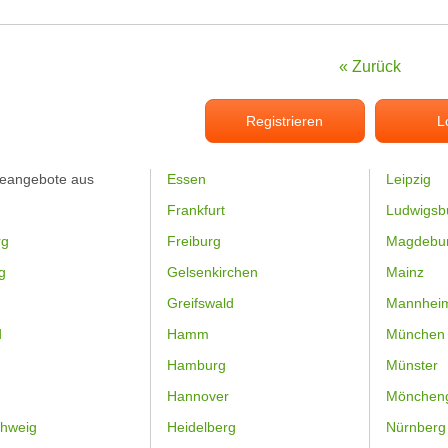
« Zurück
Registrieren
L
feangebote aus
Essen
Leipzig
Frankfurt
Ludwigsb
rg
Freiburg
Magdebu
g
Gelsenkirchen
Mainz
Greifswald
Mannhei
d
Hamm
München
Hamburg
Münster
Hannover
Mönchen
hweig
Heidelberg
Nürnberg