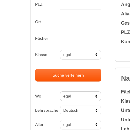
Ange
PLZ
Alia
Ort
Gesc
PLZ 
Fächer
Kon
Klasse
Suche verfeinern
Na
Fäc
Wo
Klas
Lehrsprache
Unte
Unte
Alter
Leh