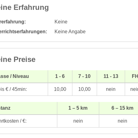
ine Erfahrung
rerfahrung:
Keine
errichtserfahrungen:
Keine Angabe
ine Preise
sse / Niveau
1 - 6
7 - 10
11 - 13
F
is € / 45min:
10,00
10,00
nein
nei
stanz
1 – 5 km
6 – 15 km
rtkosten / €:
nein
nein