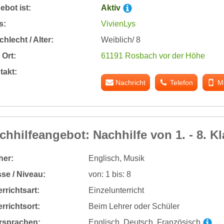
bot ist:
Aktiv
s:
VivienLys
hlecht / Alter:
Weiblich/ 8
Ort:
61191 Rosbach vor der Höhe
takt:
Nachricht
Telefon
M
chhilfeangebot: Nachhilfe von 1. - 8. K
her:
Englisch, Musik
se / Niveau:
von: 1 bis: 8
rrichtsart:
Einzelunterricht
rrichtsort:
Beim Lehrer oder Schüler
rsprachen:
Englisch, Deutsch, Französisch