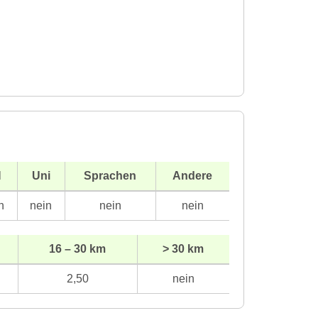
H
Uni
Sprachen
Andere
n
nein
nein
nein
16 – 30 km
> 30 km
2,50
nein