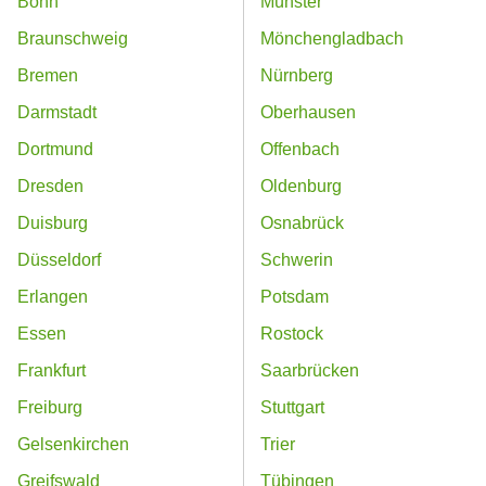
Bonn
Münster
Braunschweig
Mönchengladbach
Bremen
Nürnberg
Darmstadt
Oberhausen
Dortmund
Offenbach
Dresden
Oldenburg
Duisburg
Osnabrück
Düsseldorf
Schwerin
Erlangen
Potsdam
Essen
Rostock
Frankfurt
Saarbrücken
Freiburg
Stuttgart
Gelsenkirchen
Trier
Greifswald
Tübingen