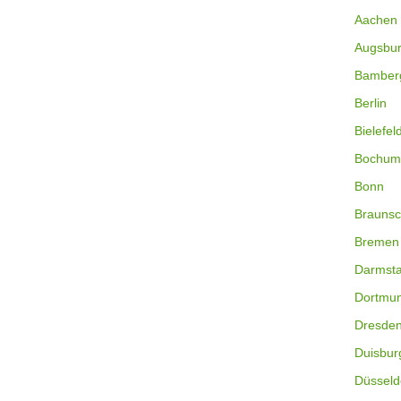
Aachen
Augsbu
Bamber
Berlin
Bielefel
Bochum
Bonn
Braunsc
Bremen
Darmsta
Dortmu
Dresde
Duisbur
Düsseld