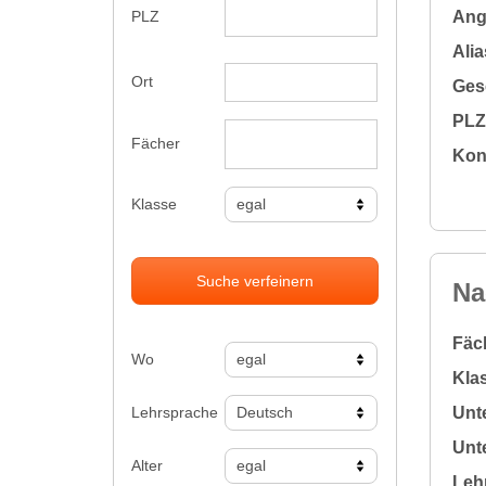
Ange
PLZ
Alia
Ort
Gesc
PLZ 
Fächer
Kon
Klasse
Suche verfeinern
Na
Fäc
Wo
Klas
Lehrsprache
Unte
Unte
Alter
Leh