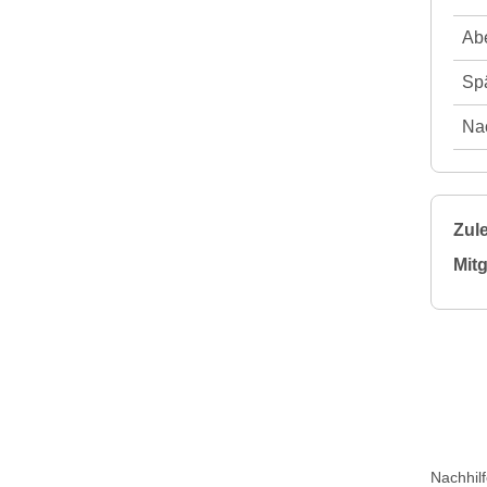
Abe
Spä
Nac
Zule
Mitg
Nachhil