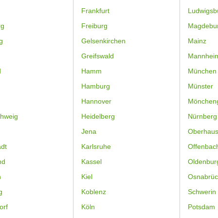
Frankfurt
Ludwigsb
rg
Freiburg
Magdebu
g
Gelsenkirchen
Mainz
Greifswald
Mannhei
d
Hamm
München
Hamburg
Münster
Hannover
Mönchen
hweig
Heidelberg
Nürnberg
Jena
Oberhau
dt
Karlsruhe
Offenbac
nd
Kassel
Oldenbur
n
Kiel
Osnabrüc
g
Koblenz
Schwerin
orf
Köln
Potsdam