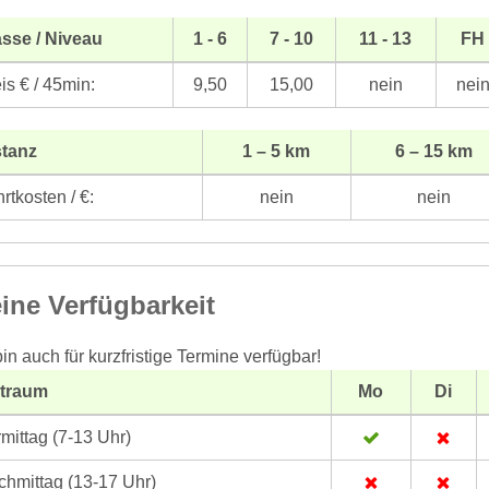
sse / Niveau
1 - 6
7 - 10
11 - 13
FH
is € / 45min:
9,50
15,00
nein
nei
stanz
1 – 5 km
6 – 15 km
rtkosten / €:
nein
nein
ine Verfügbarkeit
bin auch für kurzfristige Termine verfügbar!
itraum
Mo
Di
mittag (7-13 Uhr)
hmittag (13-17 Uhr)