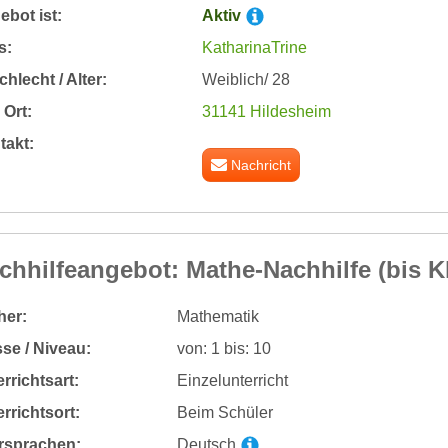
bot ist:
Aktiv
s:
KatharinaTrine
hlecht / Alter:
Weiblich/ 28
Ort:
31141 Hildesheim
takt:
Nachricht
chhilfeangebot: Mathe-Nachhilfe (bis K
her:
Mathematik
se / Niveau:
von: 1 bis: 10
rrichtsart:
Einzelunterricht
rrichtsort:
Beim Schüler
rsprachen:
Deutsch