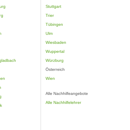
urg
Stuttgart
rg
Trier
Tübingen
m
Ulm
Wiesbaden
Wuppertal
gladbach
Würzburg
Österreich
sen
Wien
h
Alle Nachhilfeangebote
g
Alle Nachhilfelehrer
k