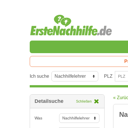
P
Ich suche
PLZ
« Zurü
Detailsuche
Schließen
Na
Was