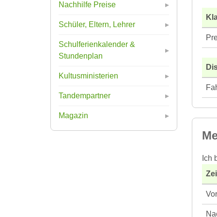
Nachhilfe Preise
Kla
Schüler, Eltern, Lehrer
Pre
Schulferienkalender &
Stundenplan
Di
Kultusministerien
Fah
Tandempartner
Magazin
Me
Ich 
Ze
Vor
Nac