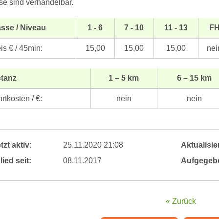
se sind verhandelbar.
sse / Niveau
1 - 6
7 - 10
11 - 13
F
is € / 45min:
15,00
15,00
15,00
nei
stanz
1 – 5 km
6 – 15 km
rtkosten / €:
nein
nein
tzt aktiv:
25.11.2020 21:08
Aktualisier
lied seit:
08.11.2017
Aufgegeb
« Zurück