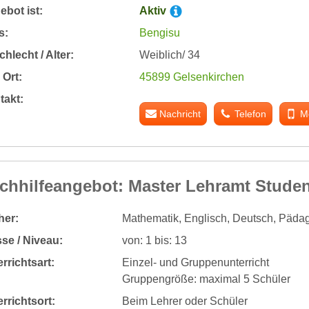
bot ist:
Aktiv
s:
Bengisu
hlecht / Alter:
Weiblich/ 34
Ort:
45899 Gelsenkirchen
takt:
Nachricht
Telefon
M
chhilfeangebot: Master Lehramt Studen
her:
Mathematik, Englisch, Deutsch, Pädag
se / Niveau:
von: 1 bis: 13
rrichtsart:
Einzel- und Gruppenunterricht
Gruppengröße: maximal 5 Schüler
rrichtsort:
Beim Lehrer oder Schüler