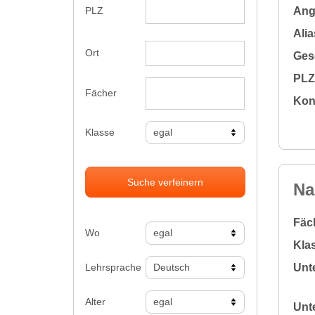
Ange
PLZ
Alia
Ort
Gesc
PLZ 
Fächer
Kon
Klasse
Suche verfeinern
Na
Fäc
Wo
Klas
Lehrsprache
Unte
Alter
Unte