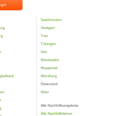
ogin
Saarbrücken
urg
Stuttgart
rg
Trier
Tübingen
m
Ulm
Wiesbaden
Wuppertal
gladbach
Würzburg
Österreich
sen
Wien
h
Alle Nachhilfeangebote
g
Alle Nachhilfelehrer
k