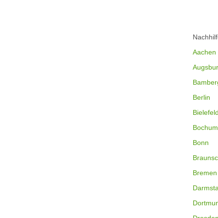
Nachhil
Aachen
Augsbu
Bamber
Berlin
Bielefel
Bochum
Bonn
Braunsc
Bremen
Darmsta
Dortmu
Dresde