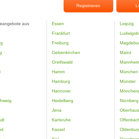
Registrieren
L
feangebote aus
Essen
Leipzig
Frankfurt
Ludwigsb
rg
Freiburg
Magdebu
g
Gelsenkirchen
Mainz
Greifswald
Mannhei
d
Hamm
München
Hamburg
Münster
Hannover
Mönchen
hweig
Heidelberg
Nürnberg
Jena
Oberhau
dt
Karlsruhe
Offenbac
nd
Kassel
Oldenbur
n
Kiel
Osnabrüc