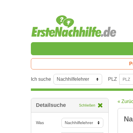
P
Ich suche
PLZ
« Zurü
Detailsuche
Schließen
Na
Was