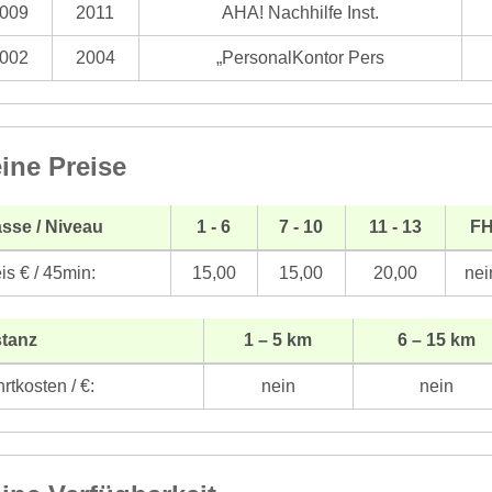
009
2011
AHA! Nachhilfe Inst.
002
2004
„PersonalKontor Pers
ine Preise
sse / Niveau
1 - 6
7 - 10
11 - 13
F
is € / 45min:
15,00
15,00
20,00
nei
stanz
1 – 5 km
6 – 15 km
rtkosten / €:
nein
nein