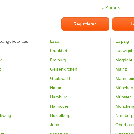
« Zurück
Registrieren
L
feangebote aus
Essen
Leipzig
Frankfurt
Ludwigsb
rg
Freiburg
Magdebu
g
Gelsenkirchen
Mainz
Greifswald
Mannhei
d
Hamm
München
Hamburg
Münster
Hannover
Mönchen
hweig
Heidelberg
Nürnberg
Jena
Oberhau
dt
Karlsruhe
Offenbac