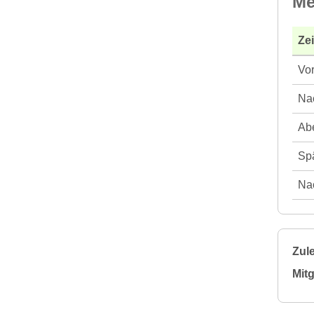
Me
Ze
Vor
Nac
Abe
Spä
Nac
Zule
Mitg