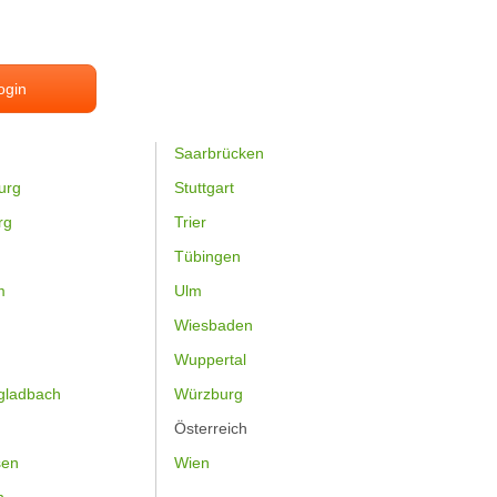
ogin
Saarbrücken
urg
Stuttgart
rg
Trier
Tübingen
m
Ulm
Wiesbaden
Wuppertal
gladbach
Würzburg
Österreich
sen
Wien
h