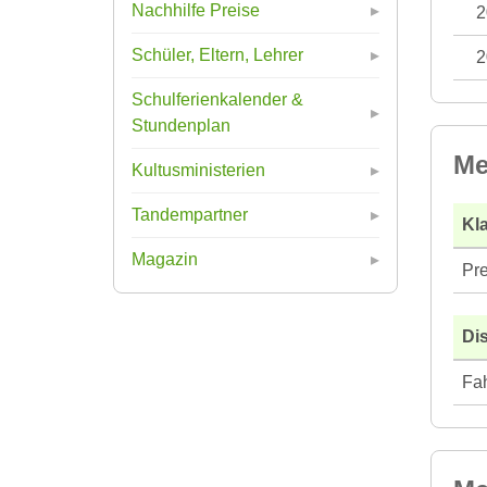
Nachhilfe Preise
2
Schüler, Eltern, Lehrer
2
Schulferienkalender &
Stundenplan
Me
Kultusministerien
Tandempartner
Kla
Magazin
Pre
Di
Fah