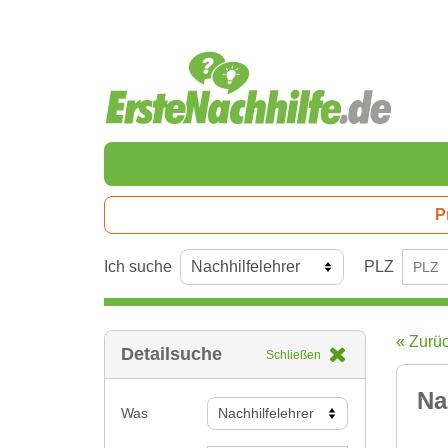
P
Ich suche
PLZ
« Zurü
Detailsuche
Schließen
Na
Was