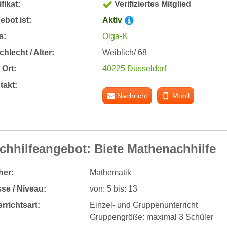
ifikat:
Verifiziertes Mitglied
bot ist:
Aktiv
s:
Olga-K
hlecht / Alter:
Weiblich/ 68
Ort:
40225 Düsseldorf
takt:
Nachricht
Mobil
chhilfeangebot: Biete Mathenachhilfe
her:
Mathematik
se / Niveau:
von: 5 bis: 13
rrichtsart:
Einzel- und Gruppenunterricht
Gruppengröße: maximal 3 Schüler