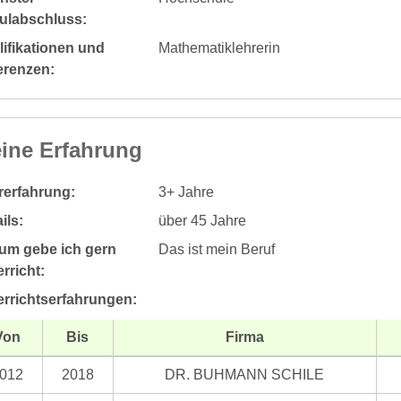
ulabschluss:
ifikationen und
Mathematiklehrerin
erenzen:
ine Erfahrung
rerfahrung:
3+ Jahre
ils:
über 45 Jahre
um gebe ich gern
Das ist mein Beruf
rricht:
errichtserfahrungen:
Von
Bis
Firma
012
2018
DR. BUHMANN SCHILE