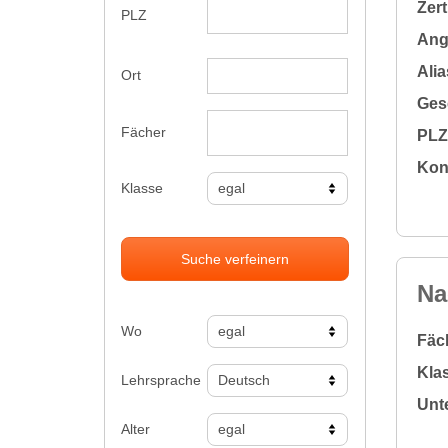
Zert
PLZ
Ange
Alia
Ort
Gesc
Fächer
PLZ 
Kon
Klasse
Suche verfeinern
Na
Wo
Fäc
Klas
Lehrsprache
Unte
Alter