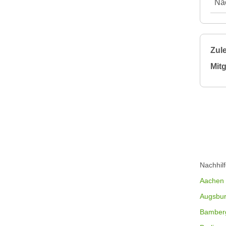
Nac
Zule
Mitg
Nachhil
Aachen
Augsbu
Bamber