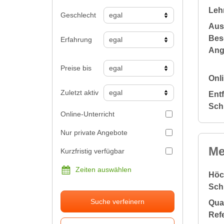
Leh
Geschlecht
Aus
Bes
Erfahrung
Ang
Preise bis
Onli
Zuletzt aktiv
Ent
Sch
Online-Unterricht
Nur private Angebote
Me
Kurzfristig verfügbar
Zeiten auswählen
Höc
Sch
Suche verfeinern
Qual
Ref