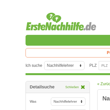
P
Ich suche
PLZ
« Zurü
Detailsuche
Schließen
Na
Was