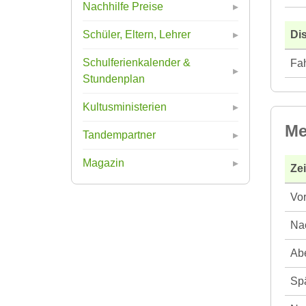
Nachhilfe Preise
Di
Schüler, Eltern, Lehrer
Schulferienkalender &
Fah
Stundenplan
Kultusministerien
Me
Tandempartner
Magazin
Ze
Vor
Nac
Abe
Spä