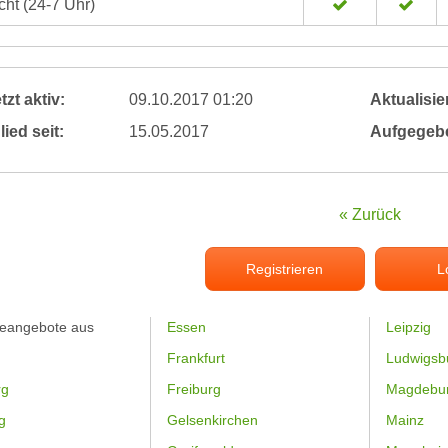
ht (24-7 Uhr)
tzt aktiv:
09.10.2017 01:20
Aktualisier
lied seit:
15.05.2017
Aufgegeb
« Zurück
Registrieren
L
feangebote aus
Essen
Leipzig
Frankfurt
Ludwigsb
rg
Freiburg
Magdebu
g
Gelsenkirchen
Mainz