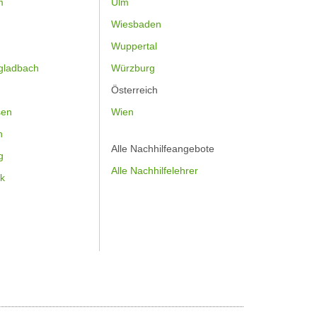
m
Ulm
Wiesbaden
Wuppertal
gladbach
Würzburg
Österreich
sen
Wien
h
Alle Nachhilfeangebote
g
Alle Nachhilfelehrer
k