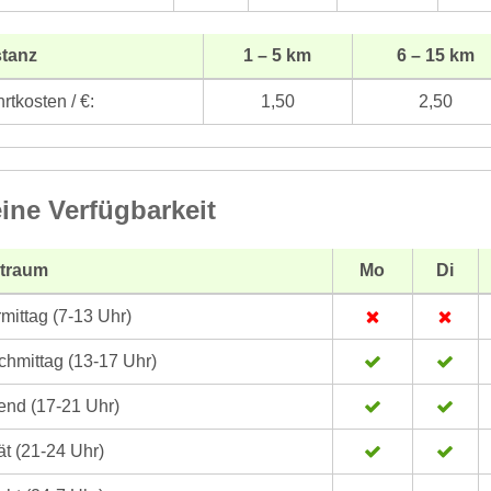
stanz
1 – 5 km
6 – 15 km
rtkosten / €:
1,50
2,50
ine Verfügbarkeit
itraum
Mo
Di
mittag (7-13 Uhr)
hmittag (13-17 Uhr)
nd (17-21 Uhr)
t (21-24 Uhr)