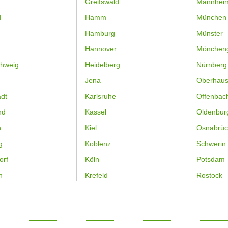
Greifswald
Mannhei
d
Hamm
München
Hamburg
Münster
Hannover
Mönchen
hweig
Heidelberg
Nürnberg
Jena
Oberhau
dt
Karlsruhe
Offenbac
nd
Kassel
Oldenbur
n
Kiel
Osnabrüc
g
Koblenz
Schwerin
orf
Köln
Potsdam
n
Krefeld
Rostock