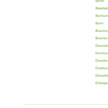
Berlin
Bielefel
Bochum
Bonn
Braunsc
Bremen
Darmsta
Dortmu
Dresde
Duisbur
Düsseld
Erlange