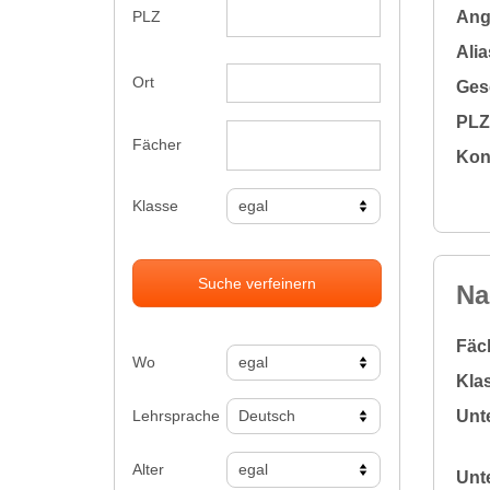
Ange
PLZ
Alia
Ort
Gesc
PLZ 
Fächer
Kon
Klasse
Suche verfeinern
Na
Fäc
Wo
Klas
Lehrsprache
Unte
Alter
Unte