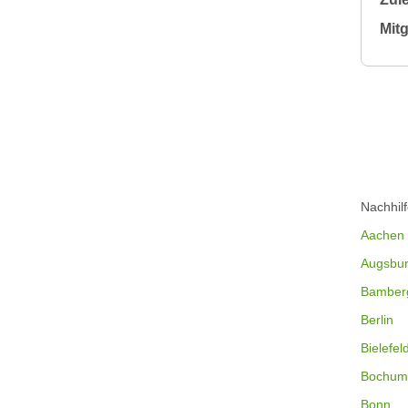
Mitg
Nachhil
Aachen
Augsbu
Bamber
Berlin
Bielefel
Bochum
Bonn