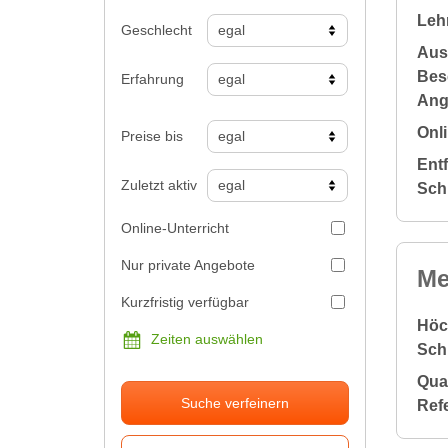
Leh
Geschlecht
Aus
Bes
Erfahrung
Ang
Onli
Preise bis
Ent
Zuletzt aktiv
Sch
Online-Unterricht
Nur private Angebote
Me
Kurzfristig verfügbar
Höc
Zeiten auswählen
Sch
Qual
Suche verfeinern
Ref