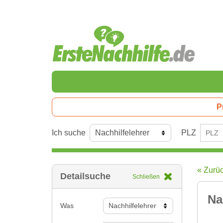
P
Ich suche
PLZ
« Zurü
Detailsuche
Schließen
Na
Was