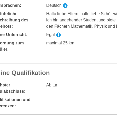
rsprachen:
Deutsch
führliche
Hallo liebe Eltern, hallo liebe Schüler/
chreibung des
ich bin angehender Student und biete l
ebots:
den Fächern Mathematik, Physik und L
ne-Unterricht:
Egal
fernung zum
maximal 25 km
üler:
ine Qualifikation
hster
Abitur
ulabschluss:
ifikationen und
erenzen: