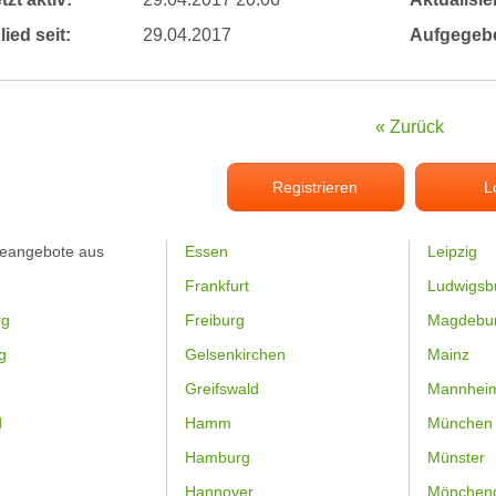
lied seit:
29.04.2017
Aufgegeb
« Zurück
Registrieren
L
feangebote aus
Essen
Leipzig
Frankfurt
Ludwigsb
rg
Freiburg
Magdebu
g
Gelsenkirchen
Mainz
Greifswald
Mannhei
d
Hamm
München
Hamburg
Münster
Hannover
Mönchen