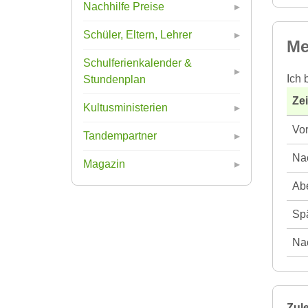
Nachhilfe Preise
Schüler, Eltern, Lehrer
Me
Schulferienkalender &
Ich 
Stundenplan
Ze
Kultusministerien
Vor
Tandempartner
Nac
Magazin
Abe
Spä
Nac
Zule