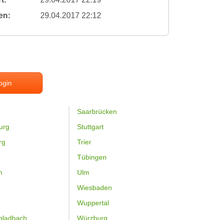
en:
29.04.2017 22:12
ogin
Saarbrücken
urg
Stuttgart
rg
Trier
Tübingen
m
Ulm
Wiesbaden
Wuppertal
gladbach
Würzburg