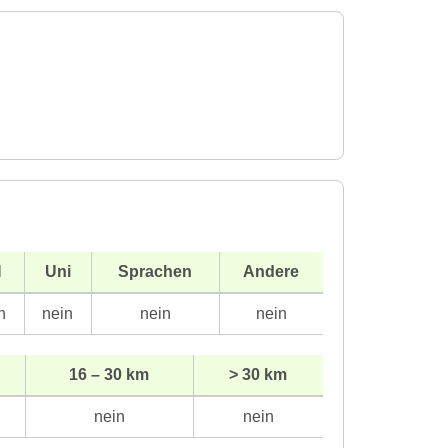
H
Uni
Sprachen
Andere
n
nein
nein
nein
16 – 30 km
> 30 km
nein
nein