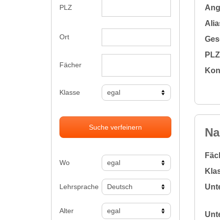
Ange
PLZ
Alia
Ort
Gesc
PLZ 
Fächer
Kon
Klasse
Suche verfeinern
Na
Fäc
Wo
Klas
Lehrsprache
Unte
Alter
Unte