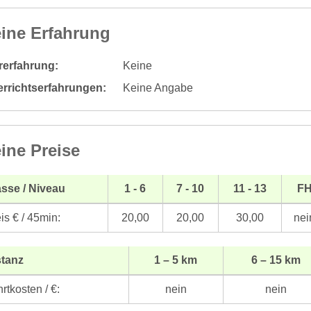
ine Erfahrung
rerfahrung:
Keine
errichtserfahrungen:
Keine Angabe
ine Preise
sse / Niveau
1 - 6
7 - 10
11 - 13
F
is € / 45min:
20,00
20,00
30,00
nei
stanz
1 – 5 km
6 – 15 km
rtkosten / €:
nein
nein